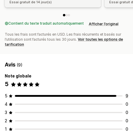
Essai gratuit de 14 jour(s)
Essai gratuit d
Contient du texte traduit automatiquement
Afficher l’original
Tous les frais sont facturés en USD. Les frais récurrents et basés sur
l’utilisation sont facturés tous les 30 jours.
Voir toutes les options de
tarification
Avis
(9)
Note globale
5
5
9
4
0
3
0
2
0
1
0