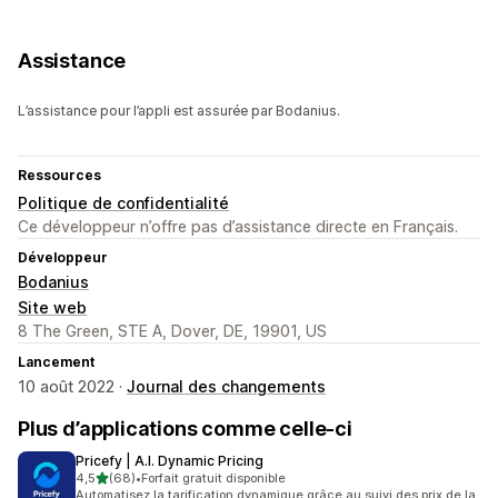
Assistance
L’assistance pour l’appli est assurée par Bodanius.
Ressources
Politique de confidentialité
Ce développeur n’offre pas d’assistance directe en Français.
Développeur
Bodanius
Site web
8 The Green, STE A, Dover, DE, 19901, US
Lancement
10 août 2022 ·
Journal des changements
Plus d’applications comme celle-ci
Pricefy | A.I. Dynamic Pricing
étoile(s) sur 5
4,5
(68)
•
Forfait gratuit disponible
68 avis au total
Automatisez la tarification dynamique grâce au suivi des prix de la