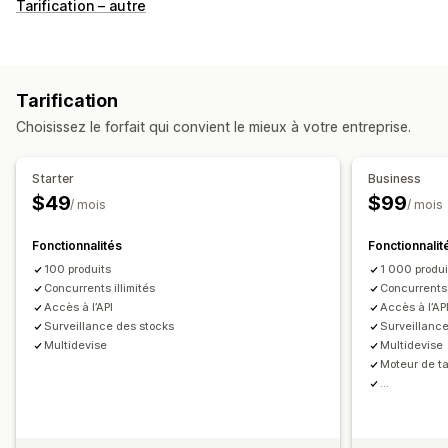
Gestion de la tarification
Tarification – autre
Règles de tarification
Réévaluation automatique de la tarification
Correspondance des prix
Planification
Filtres
Tarification
Suivi
Choisissez le forfait qui convient le mieux à votre entreprise.
Suivi des prix
Alertes de prix
Historique des prix
Analyse des tendances
Rapports
Suivi des concurrents
Starter
Business
Tableaux de bord
Analyses de données
$49
$99
/ mois
/ mois
Fonctionnalités
Fonctionnalit
100 produits
1 000 produi
Concurrents illimités
Concurrents 
Accès à l’API
Accès à l’AP
Surveillance des stocks
Surveillanc
Multidevise
Multidevise
Moteur de ta
...