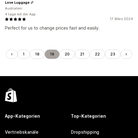
Love Luggage
Australien
4 tage mit der App
17. März 2024
Perfect for us to change prices fast and easily.
1
18
19
20
21
22
23
App-Kategorien
Top-Kategorien
Vertriebskanäle
Dropshipping