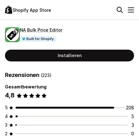
Shopify App Store
NA Bulk Price Editor
Built for Shopify
Installieren
Rezensionen
(223)
Gesamtbewertung
4,8
5
208
4
5
3
3
2
0