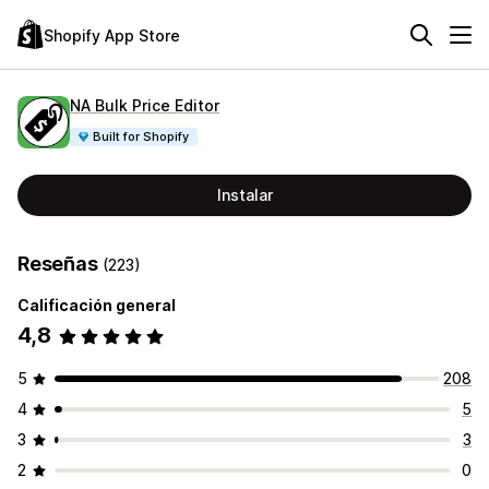
Shopify App Store
NA Bulk Price Editor
Built for Shopify
Instalar
Reseñas
(223)
Calificación general
4,8
5
208
4
5
3
3
2
0