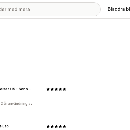
Bläddra b
Sennheiser US - Sonova Consumer Hearing USA LLC
 2 år användning av
s Lab