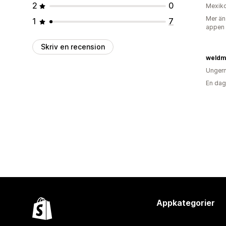
2
0
Mexik
Mer än
1
7
appen
Skriv en recension
weldm
Unger
En dag
Appkategorier