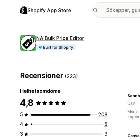
Shopify App Store
NA Bulk Price Editor
Built for Shopify
Recensioner
(223)
Helhetsomdöme
4,8
USA
Mer än
5
208
appen
4
5
3
3
Canva