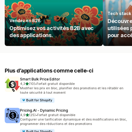
Tech stack
Vendez en B2B
Découvrez
Optimisez vos activités B2B avec
utilisées 
des applications.
pour accé
Plus d’applications comme celle-ci
Smart Bulk Price Editor
étoile(s) sur 5
4,3
(10)
•
Forfait gratuit disponible
10 avis au total
Modifier les prix en bloc, planifier des promotions et les rétablir en
toute sécurité à tout moment
Built for Shopify
Pricing.AI ‑ Dynamic Pricing
étoile(s) sur 5
4,9
(25)
•
Forfait gratuit disponible
25 avis au total
Configurer une tarification dynamique et des modifications en bloc,
programmer des réductions et des promotions
Built for Shopify