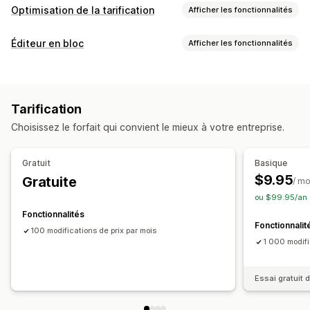
Optimisation de la tarification
Afficher les fonctionnalités
Gestion de la tarification
Éditeur en bloc
Afficher les fonctionnalités
Réductions en pourcentage
Réductions fixes
Ressources modifiables
Tarification personnalisée
Ventes flash
Planification
Produits
Variantes
Réductions
Prix
Balises
Modifications en bloc
Balises
Filtres
Tarification
Rétablir la tarification
Actions
Choisissez le forfait qui convient le mieux à votre entreprise.
Importation et exportation de fichiers CSV
Restauration
Suivi
Recherche et tri
Tâches programmées
Éditeur en bloc
Historique des prix
Gratuit
Basique
$9.95
Gratuite
/ mo
ou $99.95/an 
Fonctionnalités
Fonctionnalit
100 modifications de prix par mois
1 000 modifi
Essai gratuit d