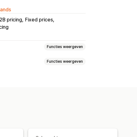
lands
2B pricing
Fixed prices
cing
Functies weergeven
Functies weergeven
n
Aangepaste prijzen
Flash sales
s
Prijs terugzetten
zen
Tags
ollback
Zoeken en filteren