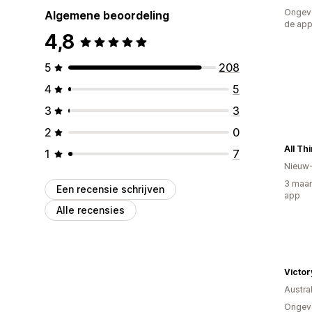
Ongeve
Algemene beoordeling
de ap
4,8
5
208
4
5
3
3
2
0
All Th
1
7
Nieuw
3 maan
Een recensie schrijven
app
Alle recensies
Victor
Austral
Ongeve