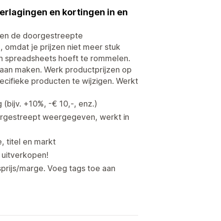
sverlagingen en kortingen in en
s (en de doorgestreepte
d, omdat je prijzen niet meer stuk
en spreadsheets hoeft te rommelen.
edaan maken. Werk productprijzen op
pecifieke producten te wijzigen. Werkt
bijv. +10%, -€ 10,-, enz.)
oorgestreept weergegeven, werkt in
, titel en markt
j uitverkopen!
ksprijs/marge. Voeg tags toe aan