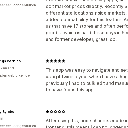
er een jaar gebruiken
edit market prices directly. Recently S
p
differentiate locations inside markets
added compatibility for this feature. A
us that have 17 stores and often perfor
good UI which is hard these days in 
and former developer, great job.
ings Bernina
-Zeeland
This app was easy to navigate and set 
den gebruiken de
using it twice a year when I have a hu
previously I had to bulk edit and manua
to have found this app.
y Symbol
ië
After using this, price changes made i
er een jaar gebruiken
frontend; this means I can no longer up