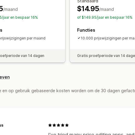
Standaard
5
$14.95
/maand
/maand
5/jaar en bespaar 16%
of $149.95/jaar en bespaar 16%
es
Functies
prijswijzigingen per maand
10.000 prijswijzigingen per m
roefperiode van 14 dagen
Gratis proefperiode van 14 dag
geven
de en op gebruik gebaseerde kosten worden om de 30 dagen gefact
us
I've tried many price editing apps, and