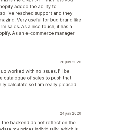
hopify added the ability to
, so I've reached support and they
mazing. Very useful for bug brand like
m sales. As a nice touch, it has a
Shopify. As an e-commerce manager
28 juni 2026
up worked with no issues. I'll be
ge catalogue of sales to push that
lly calculate so I am really pleased
24 juni 2026
n the backend do not reflect on the
date my prices individually, which is