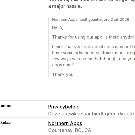
p
a major hassle.
Northern Apps heeft geantwoord 2 juli 2026
Hello,
Thanks for using our app. Is there anythi
I think that your individual edits may not
have some advanced customizations (regio
few ways we can fix that though, can yo
apps.com?
Thank you
ronnen
Privacybeleid
Deze ontwikkelaar biedt geen directe
kelaar
Northern Apps
Courtenay, BC, CA