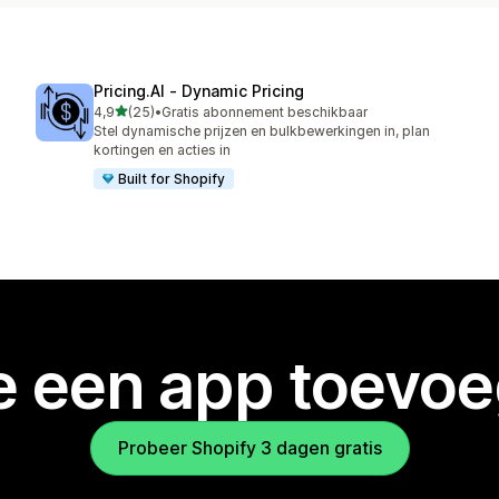
Pricing.AI ‑ Dynamic Pricing
van 5 sterren
4,9
(25)
•
Gratis abonnement beschikbaar
25 recensies in totaal
Stel dynamische prijzen en bulkbewerkingen in, plan
kortingen en acties in
Built for Shopify
je een app toevo
Probeer Shopify 3 dagen gratis