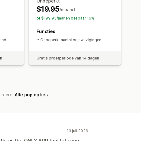
Onbeperkt
$19.95
/maand
of $199.95/jaar en bespaar 16%
Functies
aand
Onbeperkt aantal prijswijzigingen
en
Gratis proefperiode van 14 dagen
ureerd.
Alle prijsopties
13 juli 2026
 this is the ONLY APP that lets you