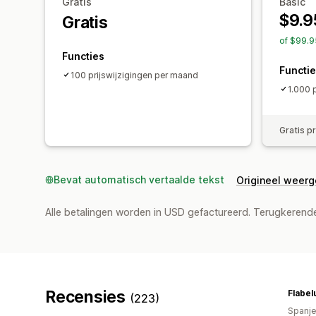
Gratis
Basic
$9.9
Gratis
of $99.9
Functies
Functi
100 prijswijzigingen per maand
1.000 
Gratis p
Bevat automatisch vertaalde tekst
Origineel weer
Alle betalingen worden in USD gefactureerd. Terugkeren
Recensies
Flabel
(223)
Spanje