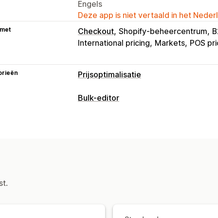
Engels
Deze app is niet vertaald in het Neder
 met
Checkout
Shopify-beheercentrum
B
International pricing
Markets
POS pri
orieën
Prijsoptimalisatie
Prijsbeheer
Bulk-editor
Percentagekortingen
Vaste kortinge
Bewerkbare bronnen
Planning
Bulkbewerking
Tags
Filter
Producten
Varianten
Kortingen
Prij
Monitoring
Acties
Prijsgeschiedenis
Importeren en exporteren van CSV
R
Geplande taken
Bulkbewerkingen
st.