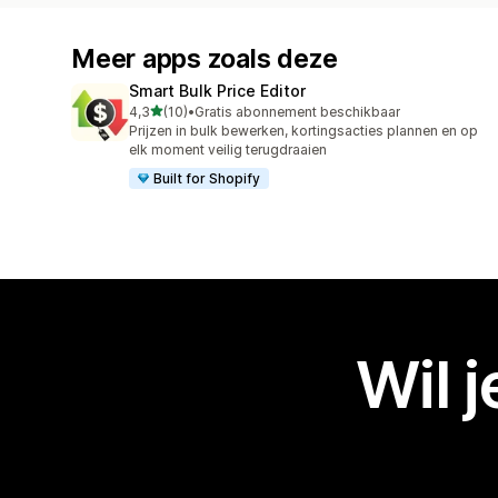
Meer apps zoals deze
Smart Bulk Price Editor
van 5 sterren
4,3
(10)
•
Gratis abonnement beschikbaar
10 recensies in totaal
Prijzen in bulk bewerken, kortingsacties plannen en op
elk moment veilig terugdraaien
Built for Shopify
Wil 