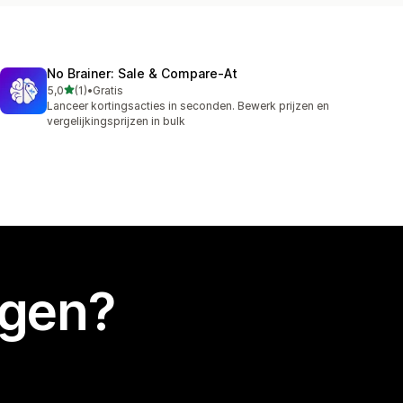
No Brainer: Sale & Compare‑At
van 5 sterren
5,0
(1)
•
Gratis
1 recensies in totaal
Lanceer kortingsacties in seconden. Bewerk prijzen en
vergelijkingsprijzen in bulk
egen?