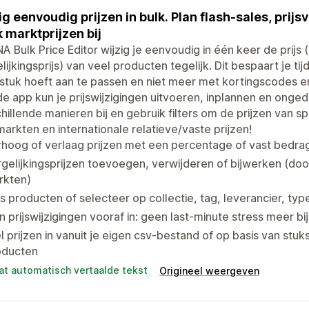
ig eenvoudig prijzen in bulk. Plan flash-sales, prij
 marktprijzen bij
A Bulk Price Editor wijzig je eenvoudig in één keer de prij
lijkingsprijs) van veel producten tegelijk. Dit bespaart je tij
stuk hoeft aan te passen en niet meer met kortingscodes 
e app kun je prijswijzigingen uitvoeren, inplannen en ong
hillende manieren bij en gebruik filters om de prijzen van s
arkten en internationale relatieve/vaste prijzen!
hoog of verlaag prijzen met een percentage of vast bedrag (
gelijkingsprijzen toevoegen, verwijderen of bijwerken (d
rkten)
s producten of selecteer op collectie, tag, leverancier, type
n prijswijzigingen vooraf in: geen last-minute stress meer bi
l prijzen in vanuit je eigen csv-bestand of op basis van stu
oducten
at automatisch vertaalde tekst
Origineel weergeven