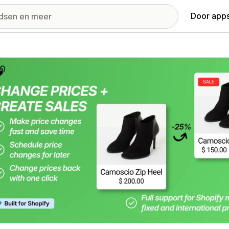
Door apps
ij met uitgelichte afbeeldingen