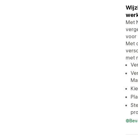
Wijz
werk
Met N
verge
voor 
Met d
versc
met m
Ver
Ver
Ma
Kie
Pla
Ste
pr
Bev