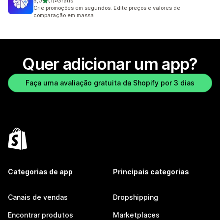
de 5 estrelas
5,0
(1)
•
Grátis
1 avaliações ao todo
Crie promoções em segundos. Edite preços e valores de
comparação em massa
Quer adicionar um app?
Faça uma avaliação gratuita da Shopify por 3 dias
Categorias de app
Principais categorias
Canais de vendas
Dropshipping
Encontrar produtos
Marketplaces