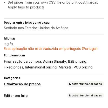
Set prices from your own CSV file or by unit cost/margin.
Apply tags to products
Popular entre lojas como a sua
Sediado nos Estados Unidos da América
Idiomas
inglês
Esta aplicação não está traduzida em português (Portugal)
Funciona com
Finalização da compra
Admin Shopify
B2B pricing
Fixed prices
International pricing
Markets
POS pricing
Categorias
Otimização de preços
Mostrar funcionalidades
Gestão de preços
Editor em lote
Mostrar funcionalidades
Descontos em percentagem
Descontos fixos
Recursos editáveis
Preços personalizados
Vendas relâmpago
Agendamento