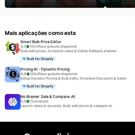
Mais aplicações como esta
Smart Bulk Price Editor
de 5 estrelas
4,3
(10)
•
Plano gratuito disponível
10 total de avaliações
Bulk edit prices, Schedule sales & Safely Rollback anytime
Built for Shopify
Pricing.AI ‑ Dynamic Pricing
de 5 estrelas
4,9
(25)
•
Plano gratuito disponível
25 total de avaliações
Setup Dynamic Pricing & Bulk Edits, Schedule Discounts & Sales
Built for Shopify
No Brainer: Sale & Compare‑At
de 5 estrelas
5,0
(1)
•
Gratuito
1 total de avaliações
Launch sales in seconds. Bulk-edit prices & compare-at