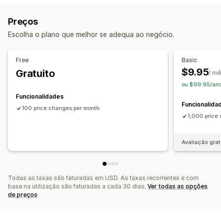
Produtos
Variantes
Descontos
Preços
Etiquetas
Edição em lote
Etiquetas
Filtros
Reverter preços
Preços
Ações
Monitorização
Escolha o plano que melhor se adequa ao negócio.
Importação e exportação de CSV
Reversão
Histórico de preços
Pesquisa e filtro
Tarefas programadas
Editar em lote
Free
Basic
$9.95
Gratuito
/ m
ou $99.95/ano
Funcionalidades
Funcionalida
100 price changes per month
1,000 price
Avaliação grat
Todas as taxas são faturadas em USD. As taxas recorrentes e com
base na utilização são faturadas a cada 30 dias.
Ver todas as opções
de preços