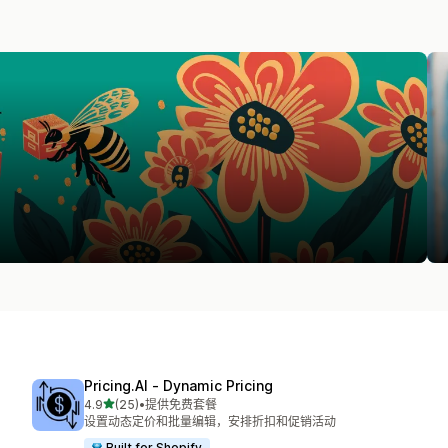
Pricing.AI ‑ Dynamic Pricing
星（满分 5 星）
4.9
(25)
•
提供免费套餐
总共 25 条评论
设置动态定价和批量编辑，安排折扣和促销活动
Built for Shopify