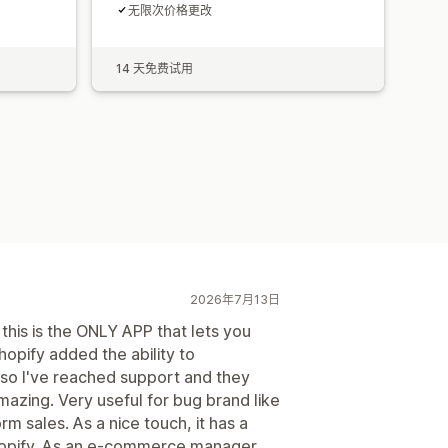
无限次价格更改
14 天免费试用
2026年7月13日
 this is the ONLY APP that lets you
hopify added the ability to
, so I've reached support and they
mazing. Very useful for bug brand like
m sales. As a nice touch, it has a
Shopify. As an e-commerce manager