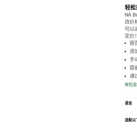
轻松
NA 
改价
可以
定价
按
添
手
提
通
包含
语言
适配以