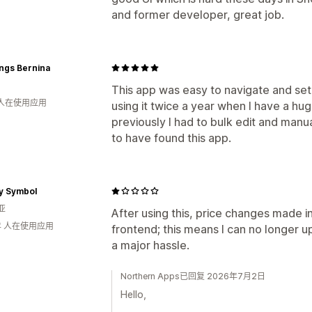
and former developer, great job.
ings Bernina
This app was easy to navigate and set 
 人在使用应用
using it twice a year when I have a hu
previously I had to bulk edit and manua
to have found this app.
y Symbol
亚
After using this, price changes made i
年 人在使用应用
frontend; this means I can no longer up
a major hassle.
Northern Apps已回复 2026年7月2日
Hello,