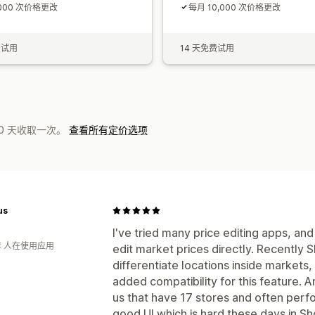
,000 次价格更改
每月 10,000 次价格更改
费试用
14 天免费试用
0 天收取一次。
查看所有定价选项
us
I've tried many price editing apps, and
年 人在使用应用
edit market prices directly. Recently S
differentiate locations inside markets
added compatibility for this feature. A
us that have 17 stores and often perfor
good UI which is hard these days in 