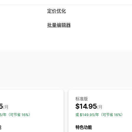
定价优化
定价管理
批量编辑器
百分比折扣
固定折扣
自定义定价
限时
可编辑资源
筛选条件
恢复定价
产品
多属性
折扣
价格
标记
监控
操作
价格历史记录
CSV 导入和导出
回滚
搜索和筛选
预
标准版
5
$14.95
/月
/月
95/年（可节省 16%）
或 $149.95/年（可节省 16%）
能
特色功能