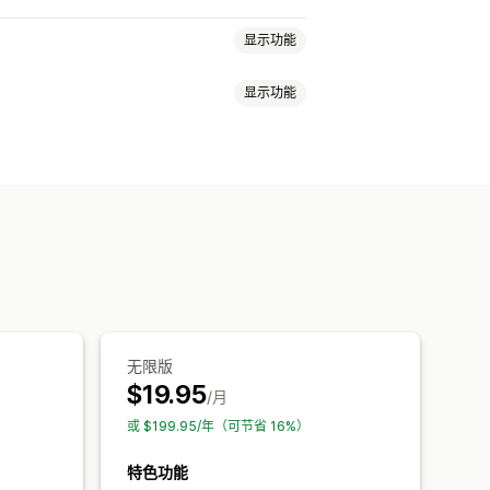
显示功能
显示功能
抢购
安排日程
批量编辑
标签
定任务
批量编辑
无限版
$19.95
/月
或 $199.95/年（可节省 16%）
特色功能