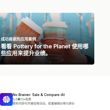
成功商家的应用案例
看看 Pottery for the Planet 使用哪
些应用来提升业绩。
No Brainer: Sale & Compare‑At
星（满分 5 星）
5.0
(1)
•
免费
总共 1 条评论
数秒内即可开展促销活动。批量编辑价格与原价