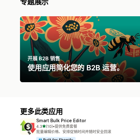
专题展示
开展 B2B 销售
使用应用简化您的 B2B 运营。
更多此类应用
Smart Bulk Price Editor
星（满分 5 星）
4.3
(10)
•
提供免费套餐
总共 10 条评论
批量编辑价格、安排促销时间并随时安全回滚
Built for Shopify