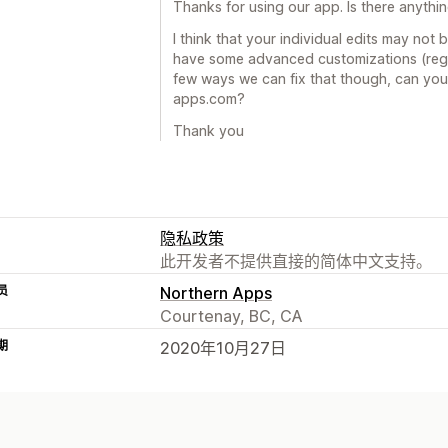
Thanks for using our app. Is there anythi
I think that your individual edits may not
have some advanced customizations (regio
few ways we can fix that though, can yo
apps.com?
Thank you
隐私政策
此开发者不提供直接的简体中文支持。
员
Northern Apps
Courtenay, BC, CA
期
2020年10月27日