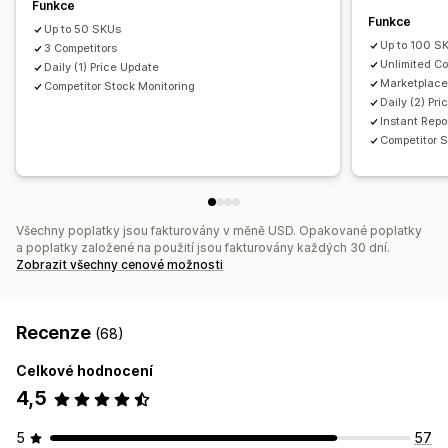
Funkce
Funkce
Up to 50 SKUs
Up to 100 S
3 Competitors
Unlimited Co
Daily (1) Price Update
Marketplace
Competitor Stock Monitoring
Daily (2) Pr
Instant Repo
Competitor S
Všechny poplatky jsou fakturovány v měně USD. Opakované poplatky
a poplatky založené na použití jsou fakturovány každých 30 dní.
Zobrazit všechny cenové možnosti
Recenze
(68)
Celkové hodnocení
4,5
5
57