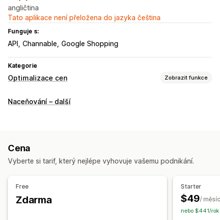
angličtina
Tato aplikace není přeložena do jazyka čeština
Funguje s:
API
Channable
Google Shopping
Kategorie
Optimalizace cen
Zobrazit funkce
Správa nacenění
Naceňování – další
Pravidla nacenění
Automatické přecenění
Srovnávání cen
Automatické srovnávání
Monitorování
Cena
Sledování cen
Upozornění týkající se ceny
Historie cen
Vyberte si tarif, který nejlépe vyhovuje vašemu podnikání.
Analýza trendů
Výkazy
Sledování konkurence
Panely
Analytika
Free
Starter
$49
Zdarma
/ měsí
nebo $441/rok