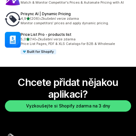
Match & Monitor Competitor's Prices & Automate Pricing with AI
Prisync AI | Dynamic Pricing
z 5 hvězd
4,9
(208)
•
Zkušební verze zdarma
Celkový počet recenzí: 208
Monitor competitors' prices and apply dynamic pricing.
Price List Pro ‑ products list
z 5 hvězd
5,0
(14)
•
Zkušební verze zdarma
Celkový počet recenzí: 14
Price List Pages, PDF & XLS Catalogs for B2B & Wholesale
Built for Shopify
Chcete přidat nějakou
aplikaci?
Vyzkoušejte si Shopify zdarma na 3 dny