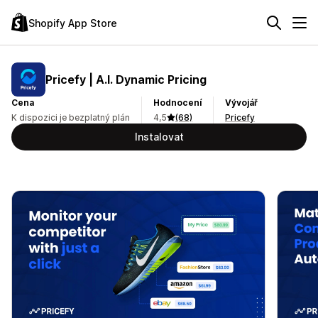
Shopify App Store
Pricefy | A.I. Dynamic Pricing
Cena
Hodnocení
Vývojář
K dispozici je bezplatný plán
4,5
(68)
Pricefy
Instalovat