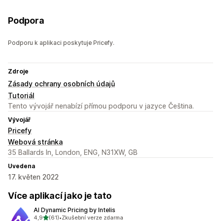
Podpora
Podporu k aplikaci poskytuje Pricefy.
Zdroje
Zásady ochrany osobních údajů
Tutoriál
Tento vývojář nenabízí přímou podporu v jazyce Čeština.
Vývojář
Pricefy
Webová stránka
35 Ballards ln, London, ENG, N31XW, GB
Uvedena
17. květen 2022
Více aplikací jako je tato
AI Dynamic Pricing by Intelis
z 5 hvězd
4,9
(61)
•
Zkušební verze zdarma
Celkový počet recenzí: 61