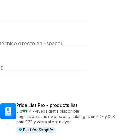
técnico directo en Español.
GB
Price List Pro ‑ products list
de 5 estrellas
5.0
(14)
•
Prueba gratis disponible
14 reseñas en total
Páginas de listas de precios y catálogos en PDF y XLS
para B2B y venta al por mayor
Built for Shopify