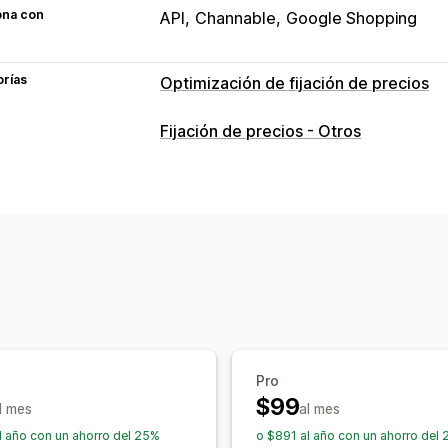
ona con
API
Channable
Google Shopping
orías
Optimización de fijación de precios
Gestión de precios
Fijación de precios - Otros
Reglas de precios
Revaloración auto
Emparejamiento automático
Supervisión
Seguimiento de precios
Alertas de p
Análisis de tendencias
Informes
Seg
Paneles de control
Informes y estadí
Pro
$99
l mes
al mes
l año con un ahorro del 25%
o $891 al año con un ahorro del