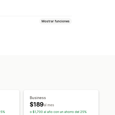
Mostrar funciones
mática
Emparejamiento de precios
recios
Historial de precios
uimiento de la competencia
sticas
Business
$189
al mes
 25%
o $1,700 al año con un ahorro del 25%