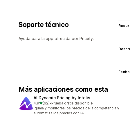
Soporte técnico
Recur
Ayuda para la app ofrecida por Pricefy.
Desarr
Fecha
Más aplicaciones como esta
AI Dynamic Pricing by Intelis
de 5 estrellas
4.9
(62)
•
Prueba gratis disponible
62 reseñas en total
Iguala y monitorea los precios de la competencia y
automatiza los precios con IA