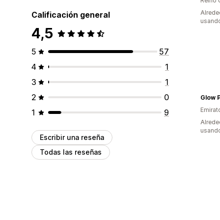
Reino 
Alrede
Calificación general
usando
4,5
5
57
4
1
3
1
2
0
Glow P
Emirat
1
9
Alrede
usando
Escribir una reseña
Todas las reseñas