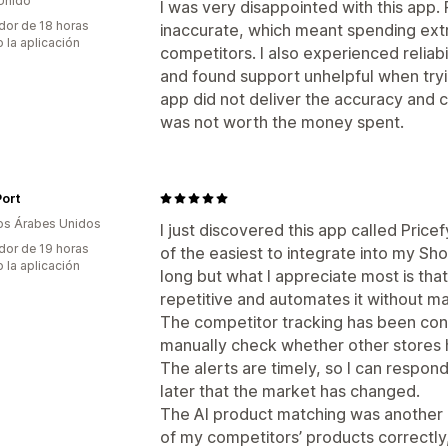
Unido
I was very disappointed with this app
dor de 18 horas
inaccurate, which meant spending ext
 la aplicación
competitors. I also experienced reliabi
and found support unhelpful when tryi
app did not deliver the accuracy and co
was not worth the money spent.
ort
os Árabes Unidos
I just discovered this app called Pricef
dor de 19 horas
of the easiest to integrate into my Sho
 la aplicación
long but what I appreciate most is that
repetitive and automates it without m
The competitor tracking has been consis
manually check whether other stores h
The alerts are timely, so I can respond
later that the market has changed.
The AI product matching was another pl
of my competitors’ products correctly