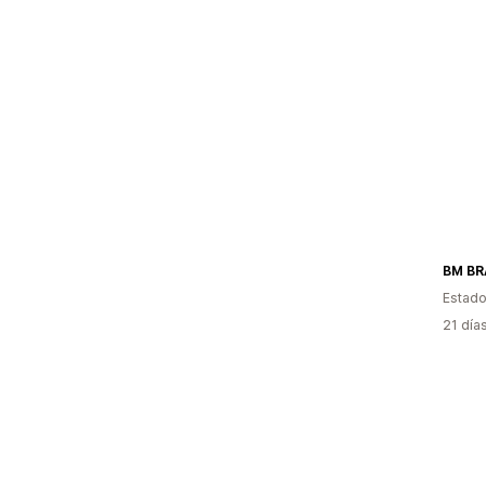
BM B
Estado
21 día