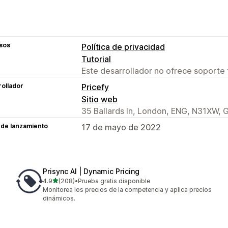
sos
Política de privacidad
Tutorial
Este desarrollador no ofrece soporte 
ollador
Pricefy
Sitio web
35 Ballards ln, London, ENG, N31XW, 
 de lanzamiento
17 de mayo de 2022
Prisync AI | Dynamic Pricing
de 5 estrellas
4.9
(208)
•
Prueba gratis disponible
208 reseñas en total
Monitorea los precios de la competencia y aplica precios
dinámicos.