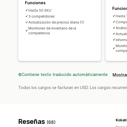
Funciones
Funcio
Hasta 50 SKU
Hasta
3 competidores
Compet
Actualización de precios diaria (1)
Anális
Monitoreo de inventario de la
competencia
Actuali
Inform
Monito
compe
Contiene texto traducido automáticamente
Mostrar
Todos los cargos se facturan en USD. Los cargos recurren
Reseñas
Kobati
(68)