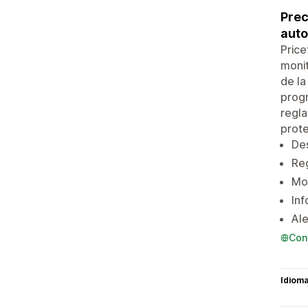
Prec
aut
Price
monit
de la
progr
regla
prot
De
Reg
Mon
Inf
Ale
Con
Idiom