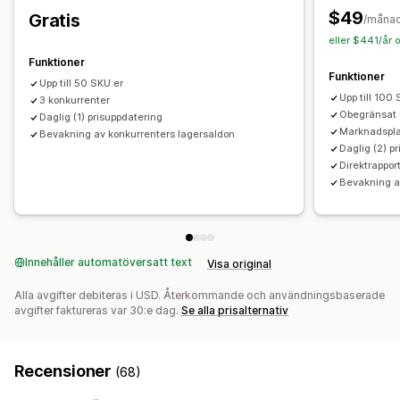
$49
Gratis
/måna
eller $441/år 
Funktioner
Funktioner
Upp till 50 SKU:er
Upp till 100
3 konkurrenter
Obegränsat 
Daglig (1) prisuppdatering
Marknadspla
Bevakning av konkurrenters lagersaldon
Daglig (2) p
Direktrappor
Bevakning a
Innehåller automatöversatt text
Visa original
Alla avgifter debiteras i USD. Återkommande och användningsbaserade
avgifter faktureras var 30:e dag.
Se alla prisalternativ
Recensioner
(68)