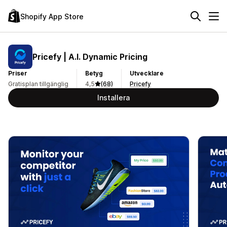
Shopify App Store
Pricefy | A.I. Dynamic Pricing
Priser
Betyg
Utvecklare
Gratisplan tillgänglig
4,5
(68)
Pricefy
Installera