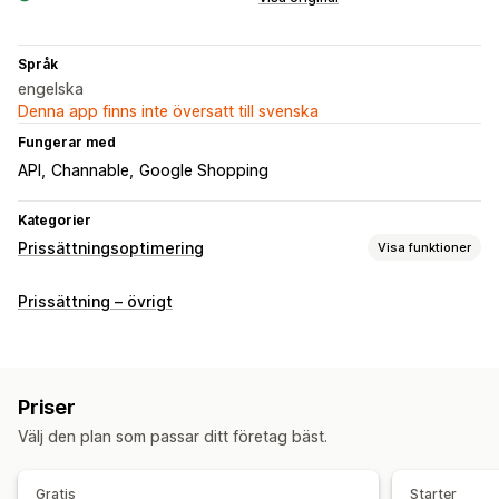
Språk
engelska
Denna app finns inte översatt till svenska
Fungerar med
API
Channable
Google Shopping
Kategorier
Prissättningsoptimering
Visa funktioner
Prishantering
Prissättning – övrigt
Prissättningsregler
Automatisk prisändring
Prismatchning
Automatisk matchning
Övervakning
Priser
Prisspårning
Prisaviseringar
Prishistorik
Trendanalyser
Välj den plan som passar ditt företag bäst.
Rapporter
Konkurrentspårning
Instrumentpaneler
Analysverktyg
Gratis
Starter