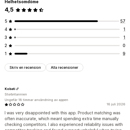
Helhetsomdöme
4,5
5
57
4
1
3
1
2
0
1
9
Skriv en recension
Alla recensioner
Kobati
Storbritannien
Ungefär 18 timmar användning av appen
16 juli 2026
I was very disappointed with this app. Product matching was
often inaccurate, which meant spending extra time manually
checking competitors. I also experienced reliability issues with