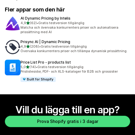
Fler appar som den här
AI Dynamic Pricing by Intelis
av 5 stjärnor
4,9
(62)
•
Gratis testversion tillgänglig
62 recensioner totalt
Matcha och övervaka konkurrenters priser och automatisera
prissättning med AI
Prisync AI | Dynamic Pricing
av 5 stjärnor
4,9
(208)
•
Gratis testversion tillgänglig
208 recensioner totalt
Övervaka konkurrenters priser och tillämpa dynamisk prissättning.
Price List Pro ‑ products list
av 5 stjärnor
5,0
(14)
•
Gratis testversion tillgänglig
14 recensioner totalt
Prislistesidor, PDF- och XLS-kataloger för B2B och grossister
Built for Shopify
Vill du lägga till en app?
Prova Shopify gratis i 3 dagar