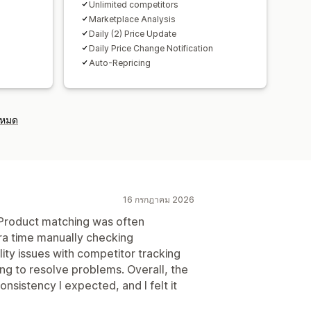
Unlimited competitors
Marketplace Analysis
Daily (2) Price Update
Daily Price Change Notification
Auto-Repricing
งหมด
16 กรกฎาคม 2026
. Product matching was often
ra time manually checking
lity issues with competitor tracking
ng to resolve problems. Overall, the
nsistency I expected, and I felt it