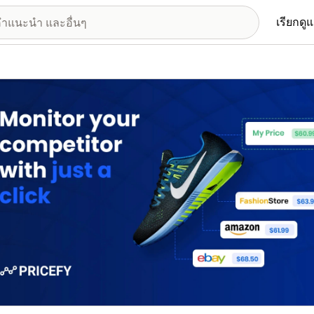
เรียกดู
อรีรูปภาพที่แสดง