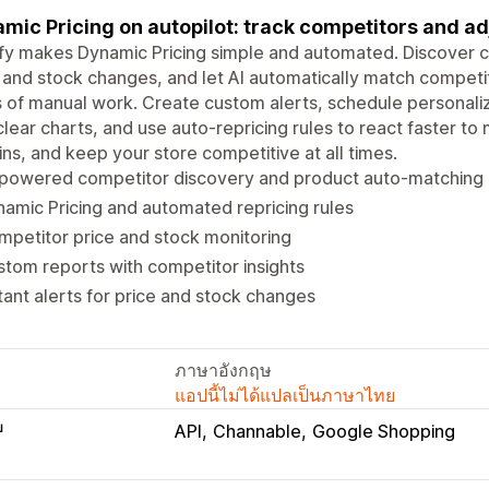
mic Pricing on autopilot: track competitors and ad
fy makes Dynamic Pricing simple and automated. Discover 
 and stock changes, and let AI automatically match competi
 of manual work. Create custom alerts, schedule personali
clear charts, and use auto-repricing rules to react faster t
ns, and keep your store competitive at all times.
-powered competitor discovery and product auto-matching
amic Pricing and automated repricing rules
petitor price and stock monitoring
tom reports with competitor insights
tant alerts for price and stock changes
ภาษาอังกฤษ
แอปนี้ไม่ได้แปลเป็นภาษาไทย
บ
API
Channable
Google Shopping