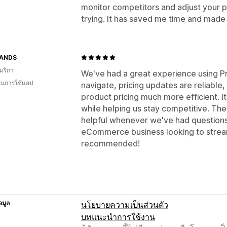
monitor competitors and adjust your pri
trying. It has saved me time and made 
RANDS
มริกา
We've had a great experience using Pr
 ในการใช้แอป
navigate, pricing updates are reliable
product pricing much more efficient. I
while helping us stay competitive. Th
helpful whenever we've had questions. 
eCommerce business looking to strea
recommended!
อมูล
นโยบายความเป็นส่วนตัว
บทแนะนำการใช้งาน