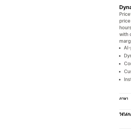
Dyna
Price
price
hours
with 
margi
AI
Dyn
Com
Cus
Ins
ภาษา
ใช้ได้กั