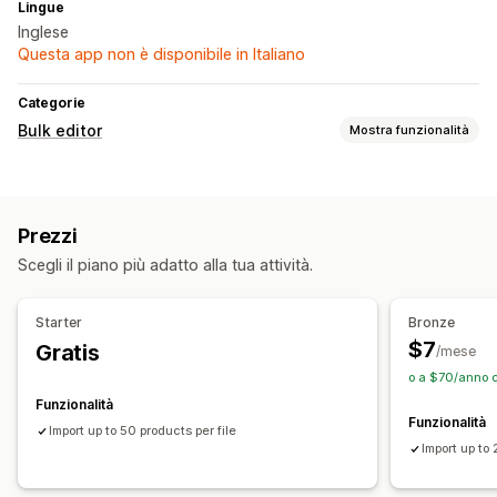
Lingue
Inglese
Questa app non è disponibile in Italiano
Categorie
Bulk editor
Mostra funzionalità
Risorse modificabili
Prodotti
Prezzi
Prezzi
Azioni
Scegli il piano più adatto alla tua attività.
Importazione ed esportazione di CSV
Rollback
Modifica in blocco
Starter
Bronze
$7
Gratis
/mese
o a $70/anno c
Funzionalità
Funzionalità
Import up to 50 products per file
Import up to