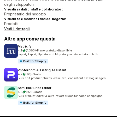
degli sviluppatori.
Visualizza dati di staff e collaboratori:
Proprietario del negozio
Visualizza e modifica i dati del negozio:
Prodotti
Vedi i dettagli
Altre app come questa
Matrixify
stelle su 5
4,9
(1.363)
•
Piano gratuito disponibile
1363 recensioni totali
Import, Export, Update and Migrate your store data in bulk
Built for Shopify
Photoroom AI Listing Assistant
stelle su 5
4,7
(26)
•
Gratis
26 recensioni totali
Bulk edit product photos: optimized, consistent catalog images
Sami Bulk Price Editor
stelle su 5
4,8
(151)
•
Gratis
151 recensioni totali
Bulk product editor & auto-revert prices for sales campaigns
Built for Shopify