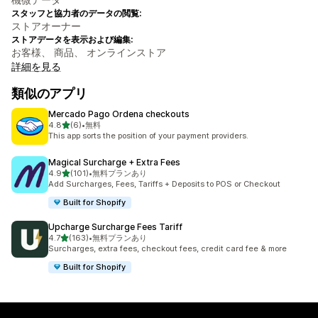
スタッフと協力者のデータの閲覧:
ストアオーナー
ストアデータを表示および編集:
お客様、 商品、 オンラインストア
詳細を見る
類似のアプリ
Mercado Pago Ordena checkouts
5つ星中
4.8
(6)
•
無料
合計レビュー数：6件
This app sorts the position of your payment providers.
Magical Surcharge + Extra Fees
5つ星中
4.9
(101)
•
無料プランあり
合計レビュー数：101件
Add Surcharges, Fees, Tariffs + Deposits to POS or Checkout
Built for Shopify
Upcharge Surcharge Fees Tariff
5つ星中
4.7
(163)
•
無料プランあり
合計レビュー数：163件
Surcharges, extra fees, checkout fees, credit card fee & more
Built for Shopify