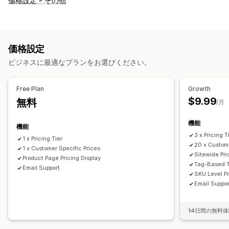
価格設定 - その他
価格設定
ビジネスに最適なプランをお選びください。
Free Plan
Growth
$9.99
無料
/月
機能
機能
3 x Pricing T
1 x Pricing Tier
20 x Custome
1 x Customer Specific Prices
Sitewide Pr
Product Page Pricing Display
Tag-Based T
Email Support
SKU Level P
Email Suppor
14日間の無料