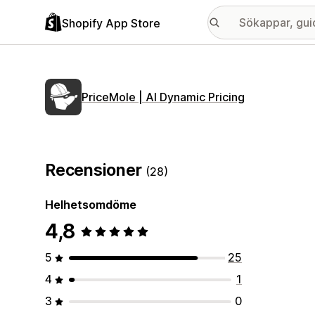
Shopify App Store
PriceMole | AI Dynamic Pricing
Recensioner
(28)
Helhetsomdöme
4,8
5
25
4
1
3
0