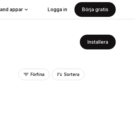
land appar
Logga in
Börja gratis
Installera
Förfina
Sortera