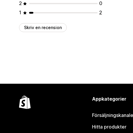
2
0
1
2
Skriv en recension
Appkategorier
Försäljningskanale
Hitta produkter