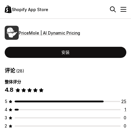
Shopify App Store
PriceMole | AI Dynamic Pricing
安装
评论
(28)
整体评分
4.8
5
25
4
1
3
0
2
0