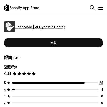
Shopify App Store
PriceMole | AI Dynamic Pricing
安裝
評論
(28)
整體評分
4.8
5
25
4
1
3
0
2
0