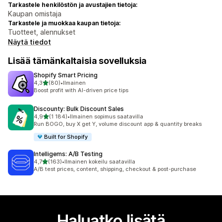
Tarkastele henkilöstön ja avustajien tietoja:
Kaupan omistaja
Tarkastele ja muokkaa kaupan tietoja:
Tuotteet, alennukset
Näytä tiedot
Lisää tämänkaltaisia sovelluksia
Shopify Smart Pricing
/ 5 tähteä
4,3
(80)
•
Ilmainen
80 arvostelua yhteensä
Boost profit with AI-driven price tips
Discounty: Bulk Discount Sales
/ 5 tähteä
4,9
(1 184)
•
Ilmainen sopimus saatavilla
1184 arvostelua yhteensä
Run BOGO, buy X get Y, volume discount app & quantity breaks
Built for Shopify
Intelligems: A/B Testing
/ 5 tähteä
4,7
(163)
•
Ilmainen kokeilu saatavilla
163 arvostelua yhteensä
A/B test prices, content, shipping, checkout & post-purchase
Haluatko lisätä