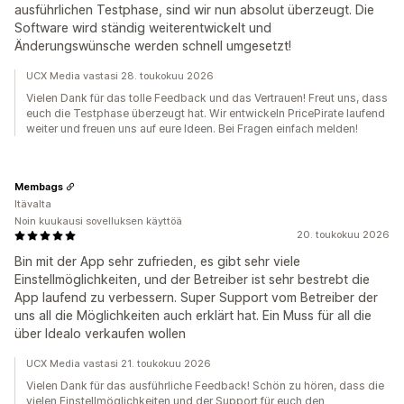
ausführlichen Testphase, sind wir nun absolut überzeugt. Die
Software wird ständig weiterentwickelt und
Änderungswünsche werden schnell umgesetzt!
UCX Media vastasi 28. toukokuu 2026
Vielen Dank für das tolle Feedback und das Vertrauen! Freut uns, dass
euch die Testphase überzeugt hat. Wir entwickeln PricePirate laufend
weiter und freuen uns auf eure Ideen. Bei Fragen einfach melden!
Membags
Itävalta
Noin kuukausi sovelluksen käyttöä
20. toukokuu 2026
Bin mit der App sehr zufrieden, es gibt sehr viele
Einstellmöglichkeiten, und der Betreiber ist sehr bestrebt die
App laufend zu verbessern. Super Support vom Betreiber der
uns all die Möglichkeiten auch erklärt hat. Ein Muss für all die
über Idealo verkaufen wollen
UCX Media vastasi 21. toukokuu 2026
Vielen Dank für das ausführliche Feedback! Schön zu hören, dass die
vielen Einstellmöglichkeiten und der Support für euch den