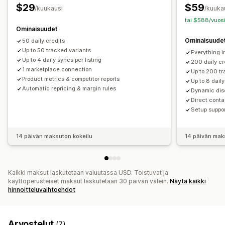
Kilpailijaseuranta
Analytiikka
$29
$59
/kuukausi
/kuuka
tai $588/vuosi
Ominaisuudet
Ominaisuude
50 daily credits
Up to 50 tracked variants
Everything i
Up to 4 daily syncs per listing
200 daily cr
1 marketplace connection
Up to 200 tr
Product metrics & competitor reports
Up to 8 daily
Automatic repricing & margin rules
Dynamic dis
Direct conta
Setup suppo
14 päivän maksuton kokeilu
14 päivän mak
Kaikki maksut laskutetaan valuutassa USD. Toistuvat ja
käyttöperusteiset maksut laskutetaan 30 päivän välein.
Näytä kaikki
hinnoitteluvaihtoehdot
Arvostelut
(7)