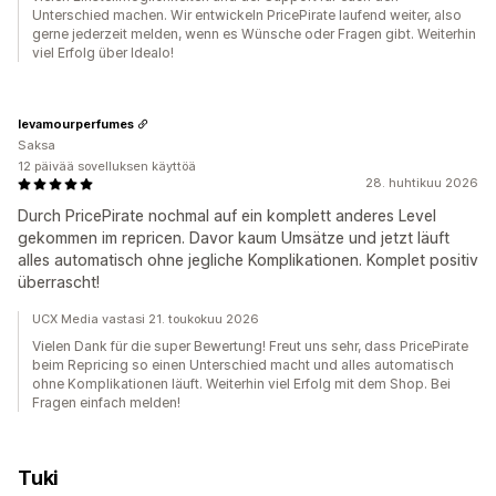
Unterschied machen. Wir entwickeln PricePirate laufend weiter, also
gerne jederzeit melden, wenn es Wünsche oder Fragen gibt. Weiterhin
viel Erfolg über Idealo!
levamourperfumes
Saksa
12 päivää sovelluksen käyttöä
28. huhtikuu 2026
Durch PricePirate nochmal auf ein komplett anderes Level
gekommen im repricen. Davor kaum Umsätze und jetzt läuft
alles automatisch ohne jegliche Komplikationen. Komplet positiv
überrascht!
UCX Media vastasi 21. toukokuu 2026
Vielen Dank für die super Bewertung! Freut uns sehr, dass PricePirate
beim Repricing so einen Unterschied macht und alles automatisch
ohne Komplikationen läuft. Weiterhin viel Erfolg mit dem Shop. Bei
Fragen einfach melden!
Tuki