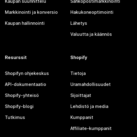
Kaupan suunnittelu
Sähköpostimarkkinointi
Markkinointi ja konversio
Hakukoneoptimointi
Kaupan hallinnointi
Lähetys
Valuutta ja käännös
Resurssit
Shopify
Shopifyn ohjekeskus
Tietoja
API-dokumentaatio
Uramahdollisuudet
Shopify-yhteisö
Sijoittajat
Shopify-blogi
Lehdistö ja media
Tutkimus
Kumppanit
Affiliate-kumppanit