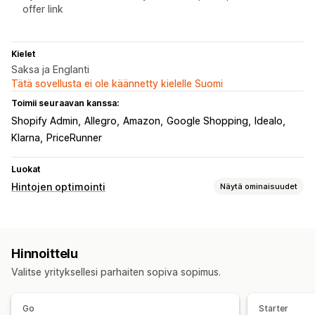
offer link
Kielet
Saksa ja Englanti
Tätä sovellusta ei ole käännetty kielelle Suomi
Toimii seuraavan kanssa:
Shopify Admin
Allegro
Amazon
Google Shopping
Idealo
Klarna
PriceRunner
Luokat
Hintojen optimointi
Näytä ominaisuudet
Hinnoittelun hallinta
Hinnoittelusäännöt
Tekoälypohjaiset säännöt
Hinnoittelu
Automaattinen uudelleenhinnoittelu
Hintatakuu
Valitse yrityksellesi parhaiten sopiva sopimus.
Valvonta
Hintaseuranta
Hintahistoria
Trendianalyysi
Go
Starter