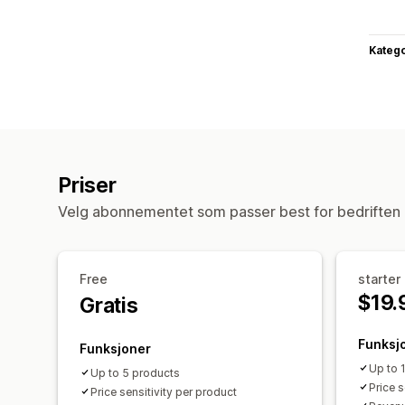
Katego
Priser
Velg abonnementet som passer best for bedriften 
Free
starter
$19.
Gratis
Funksj
Funksjoner
Up to 
Up to 5 products
Price s
Price sensitivity per product