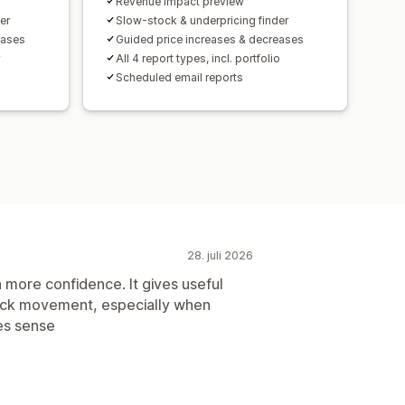
Revenue impact preview
er
Slow-stock & underpricing finder
eases
Guided price increases & decreases
y
All 4 report types, incl. portfolio
Scheduled email reports
28. juli 2026
h more confidence. It gives useful
tock movement, especially when
es sense