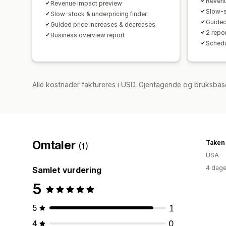
Revenu
Revenue impact preview
Slow-s
Slow-stock & underpricing finder
Guided
Guided price increases & decreases
2 repo
Business overview report
Schedu
Alle kostnader faktureres i USD. Gjentagende og bruksbase
Omtaler
Taken
(1)
USA
4 dage
Samlet vurdering
5
5
1
4
0