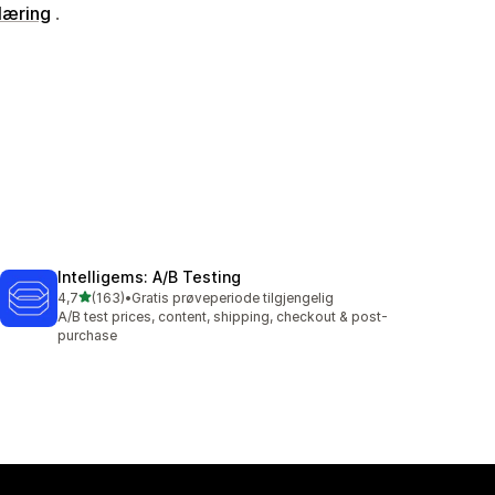
læring
.
Intelligems: A/B Testing
av 5 stjerner
4,7
(163)
•
Gratis prøveperiode tilgjengelig
Totalt 163 omtaler
A/B test prices, content, shipping, checkout & post-
purchase