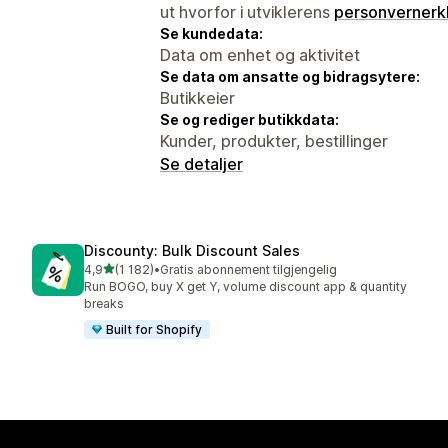
ut hvorfor i utviklerens
personvernerk
Se kundedata:
Data om enhet og aktivitet
Se data om ansatte og bidragsytere:
Butikkeier
Se og rediger butikkdata:
Kunder, produkter, bestillinger
Se detaljer
Discounty: Bulk Discount Sales
av 5 stjerner
4,9
(1 182)
•
Gratis abonnement tilgjengelig
Totalt 1182 omtaler
Run BOGO, buy X get Y, volume discount app & quantity
breaks
Built for Shopify