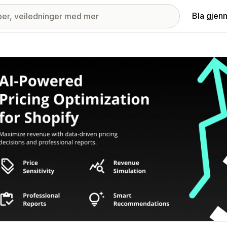
Bla gjen
ri med fremhevede bilder