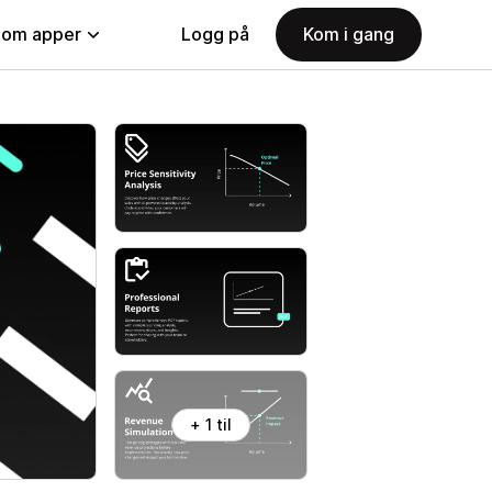
nom apper
Logg på
Kom i gang
+ 1 til