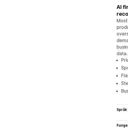
AI f
rec
Most 
produ
overs
deman
busi
data.
Pri
Spo
Fla
Ste
Bus
Språk
Funge