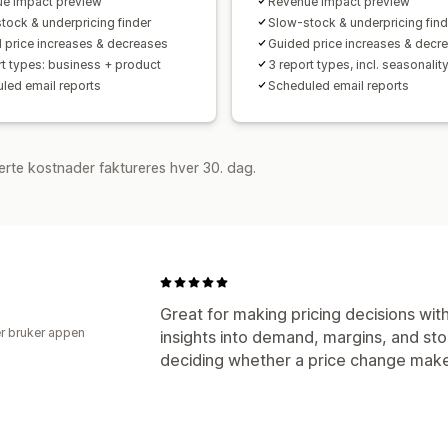
e impact preview
Revenue impact preview
tock & underpricing finder
Slow-stock & underpricing find
 price increases & decreases
Guided price increases & decr
rt types: business + product
3 report types, incl. seasonalit
led email reports
Scheduled email reports
rte kostnader faktureres hver 30. dag.
Great for making pricing decisions wit
r bruker appen
insights into demand, margins, and s
deciding whether a price change mak