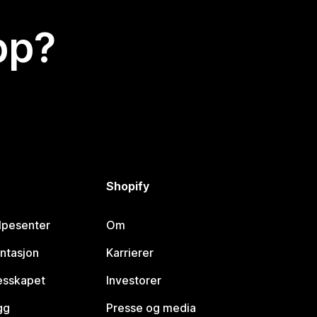
app?
Shopify
lpesenter
Om
ntasjon
Karrierer
lesskapet
Investorer
gg
Presse og media