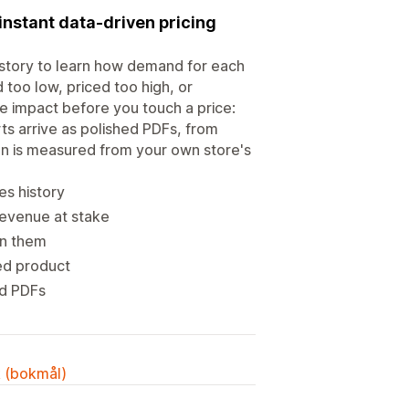
instant data-driven pricing
history to learn how demand for each
too low, priced too high, or
e impact before you touch a price:
s arrive as polished PDFs, from
n is measured from your own store's
es history
revenue at stake
in them
ed product
ed PDFs
k (bokmål)