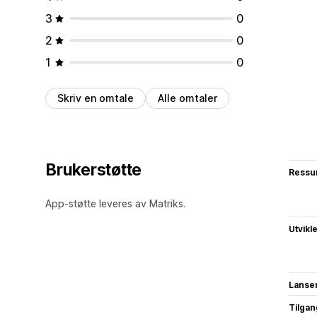
3
0
2
0
1
0
Skriv en omtale
Alle omtaler
Brukerstøtte
Ressu
App-støtte leveres av Matriks.
Utvikl
Lanse
Tilgang