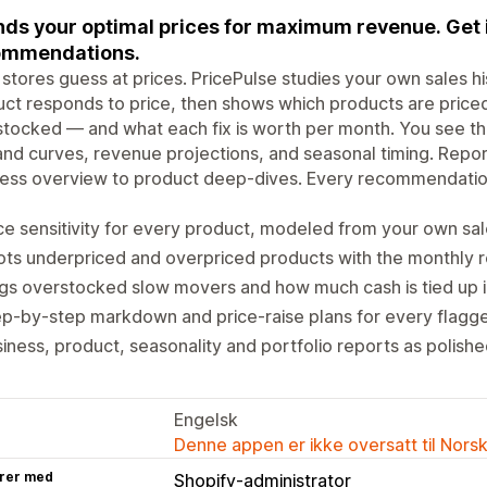
inds your optimal prices for maximum revenue. Get 
ommendations.
stores guess at prices. PricePulse studies your own sales 
ct responds to price, then shows which products are priced 
tocked — and what each fix is worth per month. You see th
d curves, revenue projections, and seasonal timing. Report
ness overview to product deep-dives. Every recommendatio
ce sensitivity for every product, modeled from your own sal
ts underpriced and overpriced products with the monthly 
gs overstocked slow movers and how much cash is tied up 
p-by-step markdown and price-raise plans for every flagg
iness, product, seasonality and portfolio reports as polish
Engelsk
Denne appen er ikke oversatt til Nors
rer med
Shopify-administrator