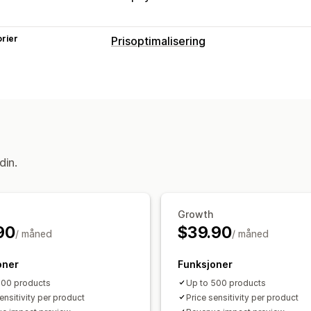
rier
Prisoptimalisering
Administrasjon av priser
Prisregler
Regler drevet av kunstig in
Overvåking
Prishistorikk
Trendanalyse
din.
Growth
90
$39.90
/ måned
/ måned
oner
Funksjoner
100 products
Up to 500 products
ensitivity per product
Price sensitivity per product