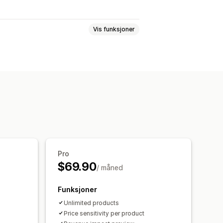
Vis funksjoner
telligens
Pro
$69.90
/ måned
Funksjoner
Unlimited products
Price sensitivity per product