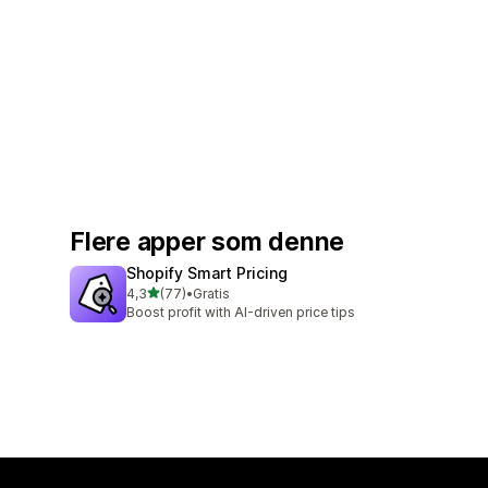
Flere apper som denne
Shopify Smart Pricing
av 5 stjerner
4,3
(77)
•
Gratis
Totalt 77 omtaler
Boost profit with AI-driven price tips