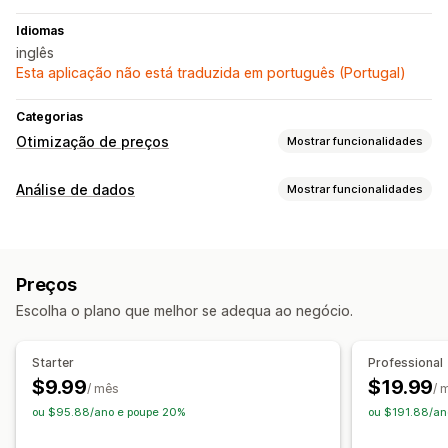
Idiomas
inglês
Esta aplicação não está traduzida em português (Portugal)
Categorias
Otimização de preços
Mostrar funcionalidades
Monitorização
Análise de dados
Mostrar funcionalidades
Rastreio de preços
Imagens e relatórios
Dashboard de análise de dados
Exportação de dados
Preços
Análise do histórico
Escolha o plano que melhor se adequa ao negócio.
Starter
Professional
$9.99
$19.99
/ mês
/ 
ou $95.88/ano e poupe 20%
ou $191.88/an