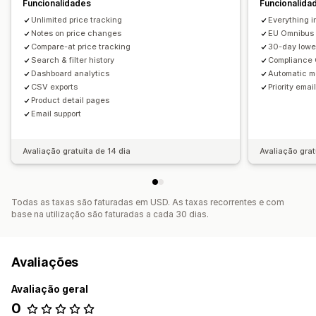
Funcionalidades
Funcionalida
Unlimited price tracking
Everything i
Notes on price changes
EU Omnibus
Compare-at price tracking
30-day lowe
Search & filter history
Compliance 
Dashboard analytics
Automatic me
CSV exports
Priority emai
Product detail pages
Email support
Avaliação gratuita de 14 dia
Avaliação grat
Todas as taxas são faturadas em USD. As taxas recorrentes e com
base na utilização são faturadas a cada 30 dias.
Avaliações
Avaliação geral
0