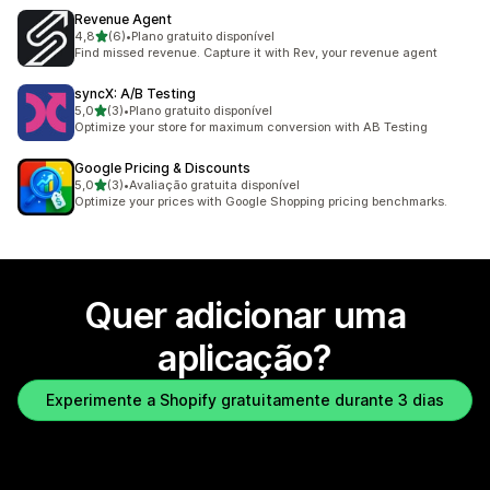
Revenue Agent
de 5 estrelas
4,8
(6)
•
Plano gratuito disponível
6 total de avaliações
Find missed revenue. Capture it with Rev, your revenue agent
syncX: A/B Testing
de 5 estrelas
5,0
(3)
•
Plano gratuito disponível
3 total de avaliações
Optimize your store for maximum conversion with AB Testing
Google Pricing & Discounts
de 5 estrelas
5,0
(3)
•
Avaliação gratuita disponível
3 total de avaliações
Optimize your prices with Google Shopping pricing benchmarks.
Quer adicionar uma
aplicação?
Experimente a Shopify gratuitamente durante 3 dias