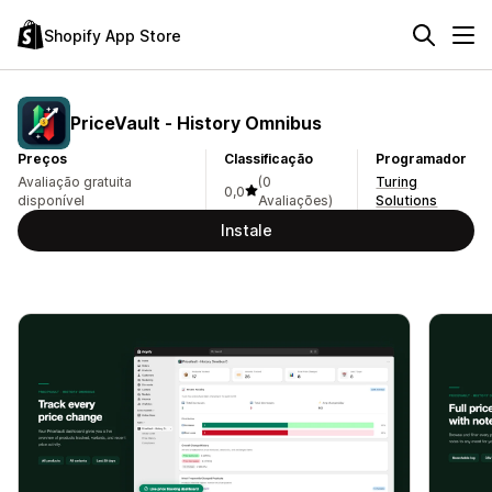
Shopify App Store
PriceVault ‑ History Omnibus
Preços
Classificação
Programador
Avaliação gratuita
(0
Turing
0,0
disponível
Avaliações)
Solutions
Instale