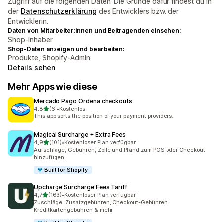
Zugriff auf die folgenden Daten. Die Gründe dafür findest du in
der
Datenschutzerklärung
des Entwicklers bzw. der
Entwicklerin.
Daten von Mitarbeiter:innen und Beitragenden einsehen:
Shop-Inhaber
Shop-Daten anzeigen und bearbeiten:
Produkte, Shopify-Admin
Details sehen
Mehr Apps wie diese
Mercado Pago Ordena checkouts
von 5 Sternen
4,8
(6)
•
Kostenlos
6 Rezensionen insgesamt
This app sorts the position of your payment providers.
Magical Surcharge + Extra Fees
von 5 Sternen
4,9
(101)
•
Kostenloser Plan verfügbar
101 Rezensionen insgesamt
Aufschläge, Gebühren, Zölle und Pfand zum POS oder Checkout
hinzufügen
Built for Shopify
Upcharge Surcharge Fees Tariff
von 5 Sternen
4,7
(163)
•
Kostenloser Plan verfügbar
163 Rezensionen insgesamt
Zuschläge, Zusatzgebühren, Checkout-Gebühren,
Kreditkartengebühren & mehr