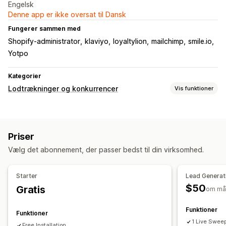
Engelsk
Denne app er ikke oversat til Dansk
Fungerer sammen med
Shopify-administrator
klaviyo
loyaltylion
mailchimp
smile.io
Yotpo
Kategorier
Lodtrækninger og konkurrencer
Vis funktioner
Kampagnetyper
Lotterier
Lodtrækninger
Priser
Administration af indsendelser
Vælg det abonnement, der passer bedst til din virksomhed.
Automatisk post
Automatisk udvælgelse af vinder
Retfærdig udvælgelse
Analyser
Starter
Lead Generat
$50
Gratis
Tilpasning
om må
Branding
Widget til butikslayouts
Funktioner
Funktioner
1 Live Sweep
Free Installation