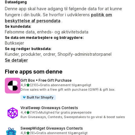
Dataadgang
Denne app skal have adgang til følgende data for at kunne
fungere i din butik. Se hvorfor i udviklerens
politik om
beskyttelse af persondata
.
Se kundedata:
Følsomme data, enheds- og aktivitetsdata
Se data om medarbejdere og bidragydere:
Butiksejer
Se og rediger butiksdata:
Kunder, produkter, ordrer, Shopify-administratorpanel
Se detaljer
Flere apps som denne
Gift Box • Free Gift Purchase
ud af 5 stjerner
4,9
(210)
•
Gratis abonnement tilgængeligt
210 anmeldelser i alt
Drive sales with a free gift with purchase (GWP) & gift box.
Built for Shopify
ViralSweep Giveaways Contests
ud af 5 stjerner
4,4
(141)
•
Mulighed for gratis prøveperiode
141 anmeldelser i alt
Run Giveaways, Contests, Sweepstakes to go viral & boost sales
SweepWidget Giveaways Contests
ud af 5 stjerner
4,8
(9)
•
Gratis abonnement tilgængeligt
9 anmeldelser i alt