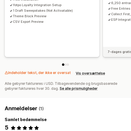
6,250 entra
Yotpo Loyalty Integration Setup
Free Entries
1 Draft Sweepstakes (Not Activatable)
Collect First
Theme Block Preview
ESP Integrat
CSV Export Preview
7-dages grati
Indeholder tekst, der ikke er oversat
Vis oversættelse
Alle gebyrer faktureres i USD. Tilbagevendende og brugsbaserede
gebyrer faktureres hver 30. dag.
Se alle prismuligheder
Anmeldelser
(1)
Samlet bedømmelse
5