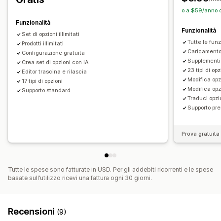
Prezzi in blocco
Prezzi condizionali
Prezzi personalizzati
o a $59/anno 
Prezzi dinamici
Opzioni di sconto
Componenti aggiuntivi
Funzionalità
Funzionalità
Supplementi per varianti
Supplementi premium
Set di opzioni illimitati
Tutte le funz
Prodotti illimitati
Caricamento
Configurazione gratuita
Supplementi 
Crea set di opzioni con IA
23 tipi di opz
Editor trascina e rilascia
Modifica opz
17 tipi di opzioni
Modifica opzi
Supporto standard
Traduci opzi
Supporto pr
Prova gratuita 
Tutte le spese sono fatturate in USD. Per gli addebiti ricorrenti e le spese
basate sull’utilizzo ricevi una fattura ogni 30 giorni.
Recensioni
(9)