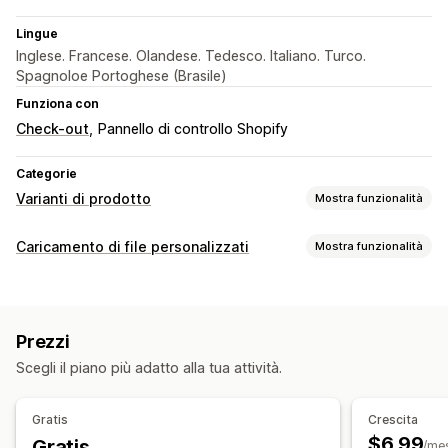
Lingue
Inglese. Francese. Olandese. Tedesco. Italiano. Turco.
Spagnoloe Portoghese (Brasile)
Funziona con
Check-out
Pannello di controllo Shopify
Categorie
Varianti di prodotto
Mostra funzionalità
Personalizzazione
Caricamento di file personalizzati
Mostra funzionalità
Caselle di spunta
Campioni di colore
Logica condizionale
Tipi di file
Date
Menu a discesa
Caricamento di file
PNG
JPEG
PDF
Immagini
Video
ZIP
Selezione multipla
Numeri
Pulsanti di opzione
Prezzi
Testo personalizzato
Confezione regalo
Gestione dei file
Scegli il piano più adatto alla tua attività.
CSS personalizzato
Anteprima
Traduzione
Aggiungi testo
Campi personalizzati
Anteprima
Visualizzazione delle varianti
Download di file
Gratis
Crescita
Prezzi
$6.99
Gratis
/me