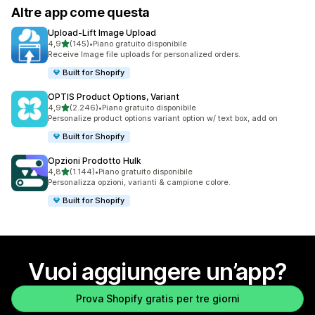
Altre app come questa
Upload‑Lift Image Upload
stelle su 5
4,9
(145)
•
Piano gratuito disponibile
145 recensioni totali
Receive Image file uploads for personalized orders.
Built for Shopify
OPTIS Product Options, Variant
stelle su 5
4,9
(2.246)
•
Piano gratuito disponibile
2246 recensioni totali
Personalize product options variant option w/ text box, add on
Built for Shopify
Opzioni Prodotto Hulk
stelle su 5
4,8
(1.144)
•
Piano gratuito disponibile
1144 recensioni totali
Personalizza opzioni, varianti & campione colore.
Built for Shopify
Vuoi aggiungere un’app?
Prova Shopify gratis per tre giorni