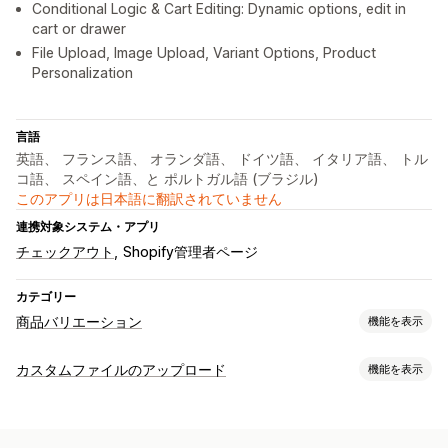
Conditional Logic & Cart Editing: Dynamic options, edit in
cart or drawer
File Upload, Image Upload, Variant Options, Product
Personalization
言語
英語、 フランス語、 オランダ語、 ドイツ語、 イタリア語、 トル
コ語、 スペイン語、と ポルトガル語 (ブラジル)
このアプリは日本語に翻訳されていません
連携対象システム・アプリ
チェックアウト
Shopify管理者ページ
カテゴリー
商品バリエーション
機能を表示
カスタマイズ
カスタムファイルのアップロード
機能を表示
チェックボックス
見本
条件付きロジック
日付
ファイルタイプ
ドロップダウン
ファイルのアップロード
複数選択
数字
PNG
JPEG
PDF
画像
動画
ZIP
ラジオボタン
カスタムテキスト
ギフト包装
カスタムCSS