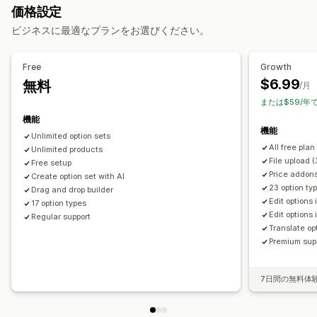
価格設定
プレビュー
翻訳
バリエーションの表示
ファイル管理
ビジネスに最適なプランをお選びください。
テキストを追加
カスタムフィールド
プレビュー
価格
ファイルのダウンロード
一括価格設定
条件ベースの価格設定
カスタム価格
Free
Growth
動的価格設定
ディスカウントオプション
アドオン
$6.99
無料
/月
バリエーションの追加料金
保険料の追加料金
または$59/年
機能
機能
Unlimited option sets
All free plan
Unlimited products
File upload 
Free setup
Price addon
Create option set with AI
23 option ty
Drag and drop builder
Edit options 
17 option types
Edit options
Regular support
Translate opt
Premium sup
7日間の無料体