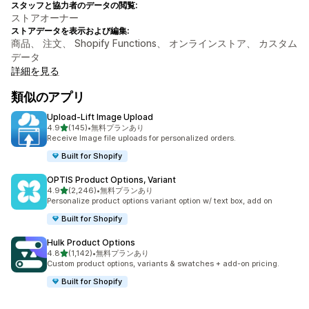
スタッフと協力者のデータの閲覧:
ストアオーナー
ストアデータを表示および編集:
商品、 注文、 Shopify Functions、 オンラインストア、 カスタム
データ
詳細を見る
類似のアプリ
Upload‑Lift Image Upload
5つ星中
4.9
(145)
•
無料プランあり
合計レビュー数：145件
Receive Image file uploads for personalized orders.
Built for Shopify
OPTIS Product Options, Variant
5つ星中
4.9
(2,246)
•
無料プランあり
合計レビュー数：2246件
Personalize product options variant option w/ text box, add on
Built for Shopify
Hulk Product Options
5つ星中
4.8
(1,142)
•
無料プランあり
合計レビュー数：1142件
Custom product options, variants & swatches + add-on pricing.
Built for Shopify