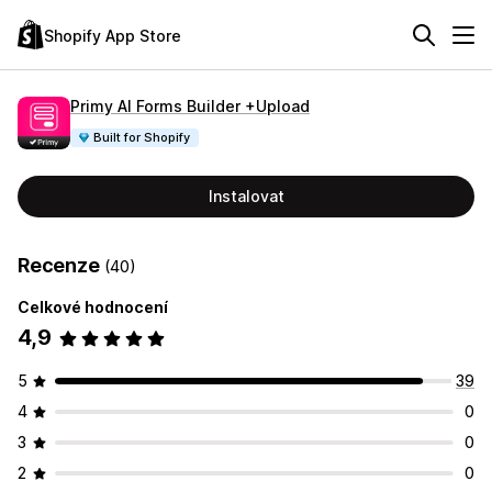
Shopify App Store
Primy AI Forms Builder +Upload
Built for Shopify
Instalovat
Recenze
(40)
Celkové hodnocení
4,9
5
39
4
0
3
0
2
0