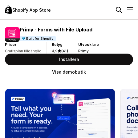
Shopify App Store
Primy ‑ Forms with File Upload
Built for Shopify
Priser
Betyg
Utvecklare
Gratisplan tillgänglig
4,9
(41)
Primy
Installera
Visa demobutik