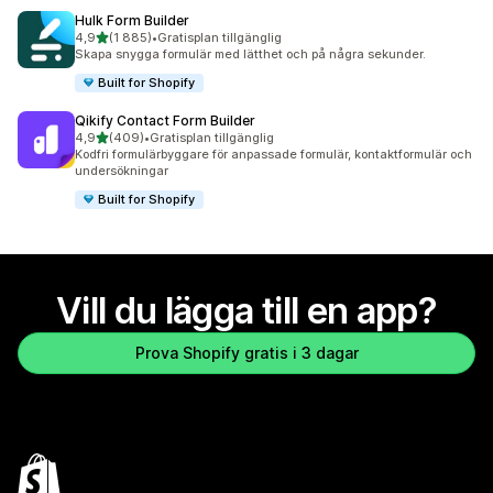
Hulk Form Builder
av 5 stjärnor
4,9
(1 885)
•
Gratisplan tillgänglig
1885 recensioner totalt
Skapa snygga formulär med lätthet och på några sekunder.
Built for Shopify
Qikify Contact Form Builder
av 5 stjärnor
4,9
(409)
•
Gratisplan tillgänglig
409 recensioner totalt
Kodfri formulärbyggare för anpassade formulär, kontaktformulär och
undersökningar
Built for Shopify
Vill du lägga till en app?
Prova Shopify gratis i 3 dagar