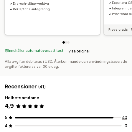
Exportera C
Dra-och-släpp-verktyg
Integreringa
ReCaptcha-integrering
Prioriterad s
Prova gratis i
Innehåller automatöversatt text
Visa original
Alla avgifter debiteras i USD. Återkommande och användningsbaserade
avgifter faktureras var 30:e dag.
Recensioner
(41)
Helhetsomdöme
4,9
5
40
4
0