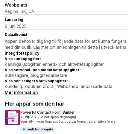
Webbplats
Regina, SK, CA
Lansering
6 juni 2025
Dataåtkomst
Appen behöver tillgång till följande data för att kunna fungera
med din butik. Läs mer om anledningen till detta i utvecklarens
integritetspolicy
.
Visa kunduppgifter:
Känsliga uppgifter, enhets- och aktivitetsuppgifter
Visa personal- och medarbetaruppgifter:
Butiksägare, bloggmedarbetare
Visa och redigera butiksuppgifter:
Kunder, produkter, ordrar, Webbshop, anpassade data
Mer information
Fler appar som den här
Powerful Contact Form Builder
av 5 stjärnor
4,9
(2 312)
•
Gratisplan tillgänglig
2312 recensioner totalt
Your all-in-one form app for custom forms, registration forms
Built for Shopify