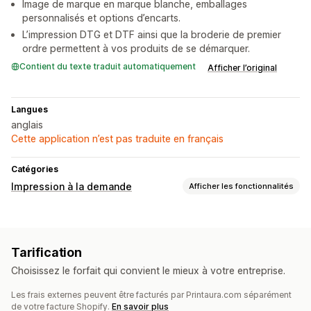
Image de marque en marque blanche, emballages
personnalisés et options d’encarts.
L’impression DTG et DTF ainsi que la broderie de premier
ordre permettent à vos produits de se démarquer.
Contient du texte traduit automatiquement
Afficher l’original
Langues
anglais
Cette application n’est pas traduite en français
Catégories
Impression à la demande
Afficher les fonctionnalités
Personnalisation de produit
Emballage personnalisé
Générateur de maquette
Tarification
Personnalisation
Choisissez le forfait qui convient le mieux à votre entreprise.
Produits
Les frais externes peuvent être facturés par Printaura.com séparément
Vêtements
de votre facture Shopify.
En savoir plus