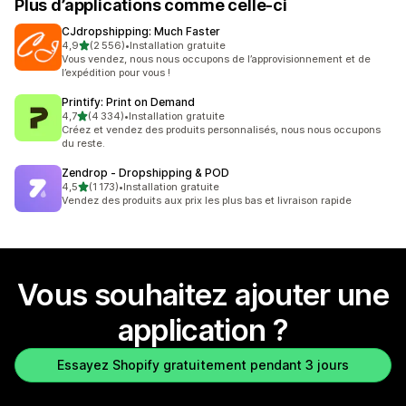
Plus d’applications comme celle-ci
CJdropshipping: Much Faster
étoile(s) sur 5
4,9
(2 556)
•
Installation gratuite
2556 avis au total
Vous vendez, nous nous occupons de l’approvisionnement et de
l’expédition pour vous !
Printify: Print on Demand
étoile(s) sur 5
4,7
(4 334)
•
Installation gratuite
4334 avis au total
Créez et vendez des produits personnalisés, nous nous occupons
du reste.
Zendrop ‑ Dropshipping & POD
étoile(s) sur 5
4,5
(1 173)
•
Installation gratuite
1173 avis au total
Vendez des produits aux prix les plus bas et livraison rapide
Vous souhaitez ajouter une
application ?
Essayez Shopify gratuitement pendant 3 jours