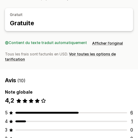
Options d’expédition
Expédition personnalisée
Gratuit
Traitement des commandes à l’international
Gratuite
Contient du texte traduit automatiquement
Afficher l’original
Tous les frais sont facturés en USD.
Voir toutes les options de
tarification
Avis
(10)
Note globale
4,2
5
6
4
1
3
0