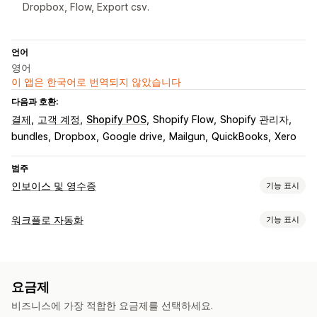
Dropbox, Flow, Export csv.
언어
영어
이 앱은 한국어로 번역되지 않았습니다
다음과 호환:
결제
고객 계정
Shopify POS
Shopify Flow
Shopify 관리자
bundles
Dropbox
Google drive
Mailgun
QuickBooks
Xero
범주
인보이스 및 영수증
기능 표시
문서 유형
워크플로 자동화
기능 표시
인보이스
수령
크레딧 노트
발주 주문
주문 확인
배송 노트
자동화 작업
사용자 지정 문서
패킹 슬립
환불
반품
이메일 응답
주문 태그
결제 상태
주문 처리 중
맞춤 설정
요금제
맞춤 설정
색상 및 글꼴
브랜딩
필드
인보이스 번호
발신자 이메일
비즈니스에 가장 적합한 요금제를 선택하세요.
API
템플릿