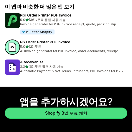
이 앱과 비슷한 더 많은 앱 보기
Pixi Order Printer PDF Invoice
별 5개 중
5.0
(36)
•
무료 플랜 사용 가능
총 리뷰 36개
Invoice generator for PDF invoice receipt, quote, packing slip
Built for Shopify
NS Order Printer PDF Invoice
별 5개 중
5.0
(2)
•
무료
총 리뷰 2개
AI invoice generator for PDF invoice, order documents, receipt
AReceivables
별 5개 중
3.3
(6)
•
무료 플랜 사용 가능
총 리뷰 6개
Automatic Payment & Net Terms Reminders, PDF Invoices for B2B
앱을 추가하시겠어요?
Shopify 3일 무료 체험