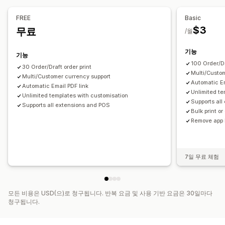
세금 계산
템플릿
바코드
로고
여러 통화
여러 언어
FREE
Basic
파일 관리
$3
무료
/월
대량 다운로드
파일 이름 지정
이메일 자동화
PDF 생성
인쇄 및 내보내기
보고서
데이터 보안
순차적 번호 매기기
기능
기능
100 Order/Dr
30 Order/Draft order print
Multi/Custo
Multi/Customer currency support
Automatic Em
Automatic Email PDF link
Unlimited te
Unlimited templates with customisation
Supports al
Supports all extensions and POS
Bulk print o
Remove app 
7일 무료 체험
모든 비용은 USD(으)로 청구됩니다. 반복 요금 및 사용 기반 요금은 30일마다
청구됩니다.