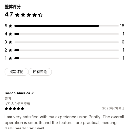
整体评分
4.7
5
18
4
1
3
0
2
1
1
1
撰写评论
所有评论
Bodor-America
美国
6天 人在使用应用
2026年7月6日
I am very satisfied with my experience using Printly. The overall
operation is smooth and the features are practical, meeting
daily needs very well.