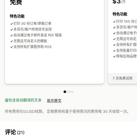
$3
免费
/月
批量下载
文件命名
电子邮件自动化
PDF 生成
打印和导出
报告
数据安全性
顺序编号
特色功能
特色功能
打印 100 
打印 30 份订单/草稿订单
多货币/客户
多货币/客户所用货币支持
自动通过电子邮
自动通过电子邮件发送 PDF 链接
无限且可自定
无限且可自定义的模板
支持所有扩展程
支持所有扩展程序和 POS
支持批量打印
移除应用品牌
7 天免费试用
包含自动翻译的文本
显示原文
所有费用均以USD结算。 定期费用和基于使用情况的费用每 30 天收取一次。
评论
(21)