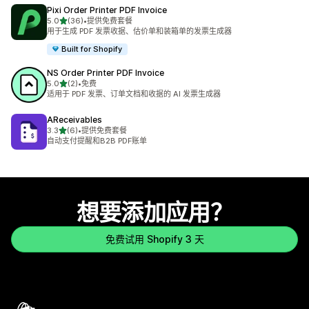
Pixi Order Printer PDF Invoice
星（满分 5 星）
5.0
(36)
•
提供免费套餐
总共 36 条评论
用于生成 PDF 发票收据、估价单和装箱单的发票生成器
Built for Shopify
NS Order Printer PDF Invoice
星（满分 5 星）
5.0
(2)
•
免费
总共 2 条评论
适用于 PDF 发票、订单文档和收据的 AI 发票生成器
AReceivables
星（满分 5 星）
3.3
(6)
•
提供免费套餐
总共 6 条评论
自动支付提醒和B2B PDF账单
想要添加应用？
免费试用 Shopify 3 天