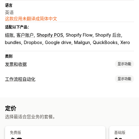
语言
英语
这款应用未翻译成简体中文
适配以下产品：
结账
客户账户
Shopify POS
Shopify Flow
Shopify 后台
bundles
Dropbox
Google drive
Mailgun
QuickBooks
Xero
类别
发票和收据
显示功能
文件类型
工作流程自动化
显示功能
发票
收据
贷项凭单
草稿订单
订单确认
配送备注
海关文件
自动化任务
装箱单
退款
退货
电子邮件回复
订单标记
付款状态
订单处理
自定义
定价
自定义
颜色和字体
品牌营销
字段
发票号码
发件人邮箱
税款计算
选择最适合您业务的套餐。
API
模板
模板
条码
Logo
多币种
多语言
免费版
基础版
文件管理