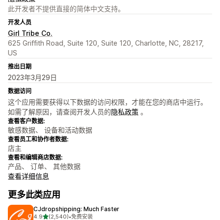
此开发者不提供直接的简体中文支持。
开发人员
Girl Tribe Co.
625 Griffith Road, Suite 120, Suite 120, Charlotte, NC, 28217,
US
推出日期
2023年3月29日
数据访问
这个应用需要获得以下数据的访问权限，才能在您的商店中运行。
如需了解原因，请查阅开发人员的
隐私政策
。
查看客户数据:
敏感数据、 设备和活动数据
查看员工和协作者数据:
店主
查看和编辑商店数据:
产品、 订单、 其他数据
查看详细信息
更多此类应用
CJdropshipping: Much Faster
星（满分 5 星）
4.9
(2,540)
•
免费安装
总共 2540 条评论