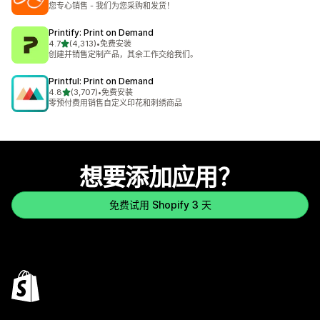
您专心销售 - 我们为您采购和发货！
Printify: Print on Demand
星（满分 5 星）
4.7
(4,313)
•
免费安装
总共 4313 条评论
创建并销售定制产品，其余工作交给我们。
Printful: Print on Demand
星（满分 5 星）
4.8
(3,707)
•
免费安装
总共 3707 条评论
零预付费用销售自定义印花和刺绣商品
想要添加应用？
免费试用 Shopify 3 天