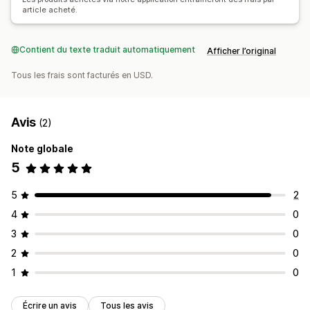
Cadeaux pour les fêtes
Produits pour animaux
Art mural
article acheté.
Options d’expédition
Étiquette anonyme
Contient du texte traduit automatiquement
Expédition groupée
Afficher l’original
Traitement des commandes à l’international
Tous les frais sont facturés en USD.
Avis
(2)
Note globale
5
5
2
4
0
3
0
2
0
1
0
Écrire un avis
Tous les avis