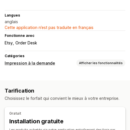
Langues
anglais
Cette application n’est pas traduite en français
Fonctionne avec
Etsy
Order Desk
Catégories
Impression à la demande
Afficher les fonctionnalités
Personnalisation de produit
Étiquettes de marque privée
Emballage personnalisé
Tarification
Outils de conception
Générateur de maquette
Choisissez le forfait qui convient le mieux à votre entreprise.
Personnalisation
Produits
Gratuit
Impression intégrale
Couvertures et plaids
Vêtements
Installation gratuite
Broderie
Chapeaux
Verres et tasses
Les produits achetés via notre application entraîneront des frais par