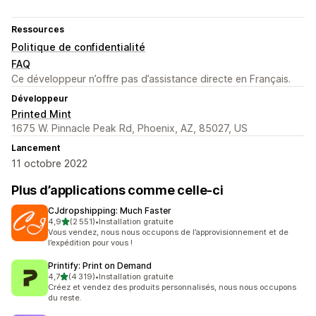
Ressources
Politique de confidentialité
FAQ
Ce développeur n’offre pas d’assistance directe en Français.
Développeur
Printed Mint
1675 W. Pinnacle Peak Rd, Phoenix, AZ, 85027, US
Lancement
11 octobre 2022
Plus d’applications comme celle-ci
CJdropshipping: Much Faster
étoile(s) sur 5
4,9
(2 551)
•
Installation gratuite
2551 avis au total
Vous vendez, nous nous occupons de l’approvisionnement et de
l’expédition pour vous !
Printify: Print on Demand
étoile(s) sur 5
4,7
(4 319)
•
Installation gratuite
4319 avis au total
Créez et vendez des produits personnalisés, nous nous occupons
du reste.