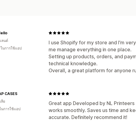
Mello
แลนด์
I use Shopify for my store and I’m very 
น ในการใช้แอป
me manage everything in one place.
Setting up products, orders, and paym
technical knowledge.
Overall, a great platform for anyone ru
AP CASES
ลีย
Great app Developed by NL Printeers 
 ในการใช้แอป
works smoothly. Saves us time and ke
accurate. Definitely recommend it!