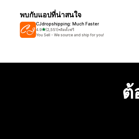
พบกับแอปที่น่าสนใจ
CJdropshipping: Much Faster
เต็ม 5 ดาว
4.9
(2,551)
•
ติดตั้งฟรี
ทั้งหมด 2551 รีวิว
You Sell - We source and ship for you!
ต้