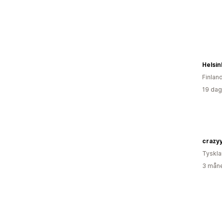
Helsin
Finlan
19 dag
crazy
Tyskl
3 måne