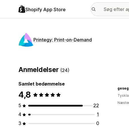
Shopify App Store
Printegy: Print‑on‑Demand
Anmeldelser
(24)
Samlet bedømmelse
geseg
4,8
Tyskl
Næsten
5
22
4
1
3
0