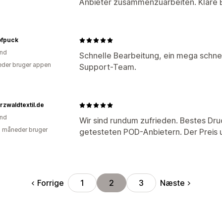
Anbieter zusammenzuarbeiten. Klare 
ofpuck
and
Schnelle Bearbeitung, ein mega schn
der bruger appen
Support-Team.
zwaldtextil.de
and
Wir sind rundum zufrieden. Bestes Dru
2 måneder bruger
getesteten POD-Anbietern. Der Preis u
Forrige
Næste
1
2
3