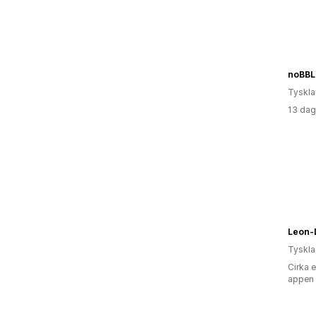
noBBL
Tyskl
13 dag
Leon-
Tyskl
Cirka 
appen