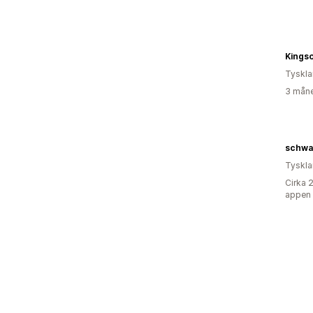
Kings
Tyskl
3 måne
schwar
Tyskl
Cirka 
appen