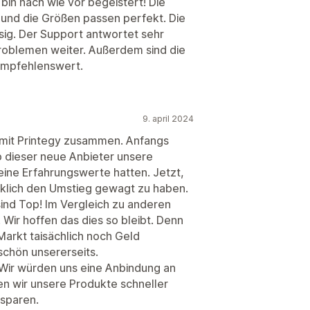
 bin nach wie vor begeistert! Die
 und die Größen passen perfekt. Die
ssig. Der Support antwortet sehr
-Problemen weiter. Außerdem sind die
 empfehlenswert.
9. april 2024
n mit Printegy zusammen. Anfangs
b dieser neue Anbieter unsere
keine Erfahrungswerte hatten. Jetzt,
cklich den Umstieg gewagt zu haben.
 sind Top! Im Vergleich zu anderen
 Wir hoffen das dies so bleibt. Denn
arkt taisächlich noch Geld
schön unsererseits.
 Wir würden uns eine Anbindung an
n wir unsere Produkte schneller
 sparen.