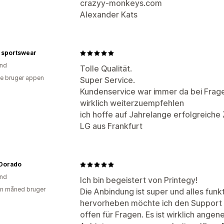
crazyy-monkeys.com
Alexander Kats
 sportswear
and
Tolle Qualität.
e bruger appen
Super Service.
Kundenservice war immer da bei Frag
wirklich weiterzuempfehlen
ich hoffe auf Jahrelange erfolgreich
LG aus Frankfurt
Dorado
and
Ich bin begeistert von Printegy!
en måned bruger
Die Anbindung ist super und alles funk
hervorheben möchte ich den Support –
offen für Fragen. Es ist wirklich ange