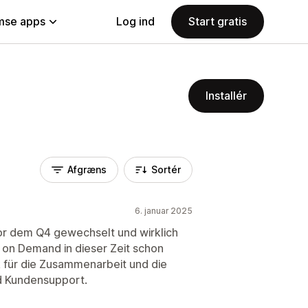
se apps
Log ind
Start gratis
Installér
Afgræns
Sortér
6. januar 2025
 Vor dem Q4 gewechselt und wirklich
t on Demand in dieser Zeit schon
k für die Zusammenarbeit und die
nd Kundensupport.