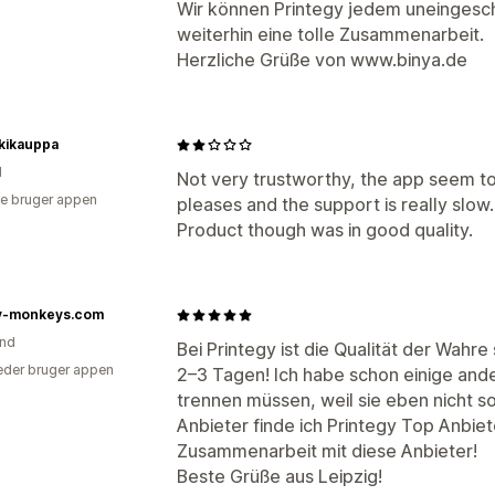
Wir können Printegy jedem uneinges
weiterhin eine tolle Zusammenarbeit.
Herzliche Grüße von www.binya.de
kikauppa
d
Not very trustworthy, the app seem t
e bruger appen
pleases and the support is really slo
Product though was in good quality.
y-monkeys.com
and
Bei Printegy ist die Qualität der Wahre
der bruger appen
2–3 Tagen! Ich habe schon einige and
trennen müssen, weil sie eben nicht so
Anbieter finde ich Printegy Top Anbiet
Zusammenarbeit mit diese Anbieter!
Beste Grüße aus Leipzig!