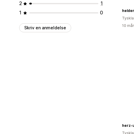
2
1
helden
1
0
Tyskl
10 mån
Skriv en anmeldelse
herz-
Tyskl