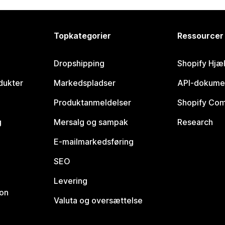
Topkategorier
Ressourcer
Dropshipping
Shopify Hjæ
dukter
Markedspladser
API-dokume
Produktanmeldelser
Shopify Co
g
Mersalg og sampak
Research
E-mailmarkedsføring
SEO
Levering
ion
Valuta og oversættelse