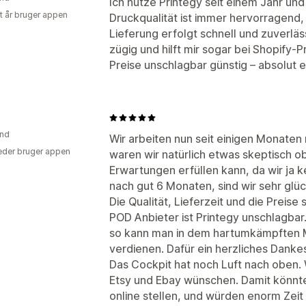
Ich nutze Printegy seit einem Jahr und
et år bruger appen
Druckqualität ist immer hervorragend,
Lieferung erfolgt schnell und zuverlä
zügig und hilft mir sogar bei Shopify
Preise unschlagbar günstig – absolut
and
Wir arbeiten nun seit einigen Monate
der bruger appen
waren wir natürlich etwas skeptisch o
Erwartungen erfüllen kann, da wir ja 
nach gut 6 Monaten, sind wir sehr glü
Die Qualität, Lieferzeit und die Preise
POD Anbieter ist Printegy unschlagbar.
so kann man in dem hartumkämpften M
verdienen. Dafür ein herzliches Danke
Das Cockpit hat noch Luft nach oben.
Etsy und Ebay wünschen. Damit könnte
online stellen, und würden enorm Zeit