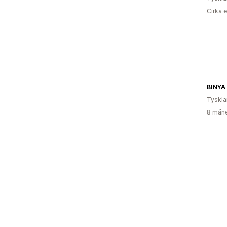
Cirka 
BINYA
Tyskl
8 måne