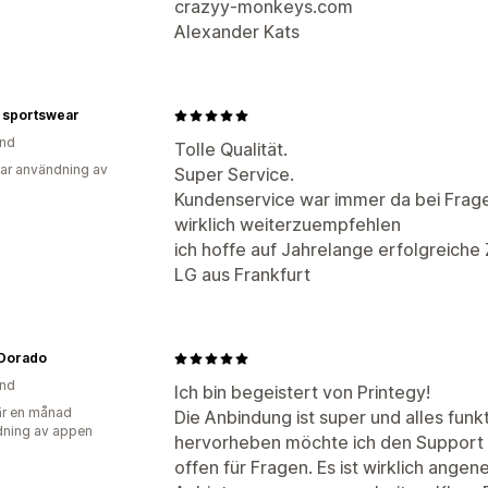
crazyy-monkeys.com
Alexander Kats
 sportswear
and
Tolle Qualität.
ar användning av
Super Service.
Kundenservice war immer da bei Frag
wirklich weiterzuempfehlen
ich hoffe auf Jahrelange erfolgreich
LG aus Frankfurt
Dorado
and
Ich bin begeistert von Printegy!
r en månad
Die Anbindung ist super und alles funk
ning av appen
hervorheben möchte ich den Support –
offen für Fragen. Es ist wirklich ange