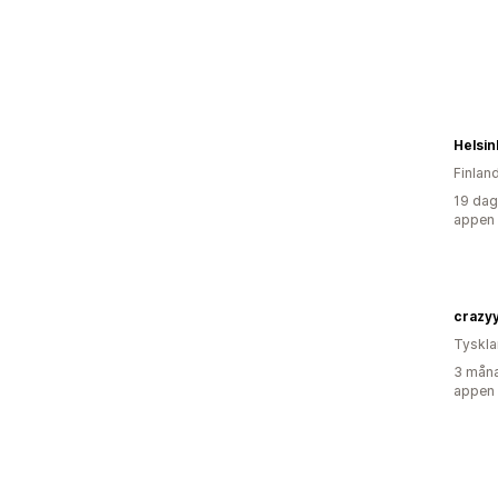
Helsin
Finlan
19 dag
appen
crazy
Tyskl
3 måna
appen