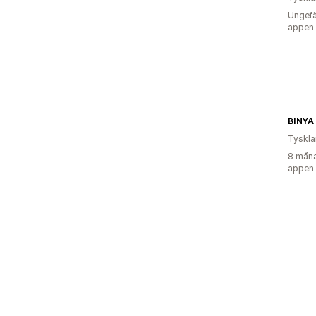
Ungefä
appen
BINYA
Tyskl
8 måna
appen