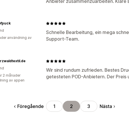
Anbieter zusammenzuarbeiten. Klare 
ofpuck
and
Schnelle Bearbeitung, ein mega schn
der användning av
Support-Team.
zwaldtextil.de
and
Wir sind rundum zufrieden. Bestes Dru
r 2 månader
getesteten POD-Anbietern. Der Preis u
ning av appen
Föregående
Nästa
1
2
3