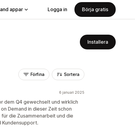
land appar
Logga in
Börja gratis
Installera
Förfina
Sortera
6 januari 2025
 Vor dem Q4 gewechselt und wirklich
t on Demand in dieser Zeit schon
k für die Zusammenarbeit und die
nd Kundensupport.