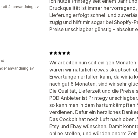
Ich nutze Printegy seit einem Jahr und
r ett år användning av
Druckqualität ist immer hervorragend,
Lieferung erfolgt schnell und zuverlä
zügig und hilft mir sogar bei Shopify
Preise unschlagbar günstig – absolut
and
Wir arbeiten nun seit einigen Monate
der användning av
waren wir natürlich etwas skeptisch o
Erwartungen erfüllen kann, da wir ja 
nach gut 6 Monaten, sind wir sehr glü
Die Qualität, Lieferzeit und die Preise
POD Anbieter ist Printegy unschlagbar.
so kann man in dem hartumkämpften M
verdienen. Dafür ein herzliches Danke
Das Cockpit hat noch Luft nach oben.
Etsy und Ebay wünschen. Damit könnte
online stellen, und würden enorm Zeit