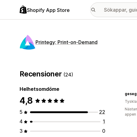
Shopify App Store
Printegy: Print‑on‑Demand
Recensioner
(24)
Helhetsomdöme
geseg
4,8
Tyskl
Nästan
5
22
appen
4
1
3
0