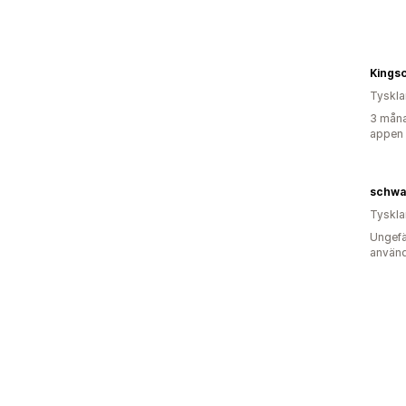
Kings
Tyskl
3 måna
appen
schwar
Tyskl
Ungefä
använd