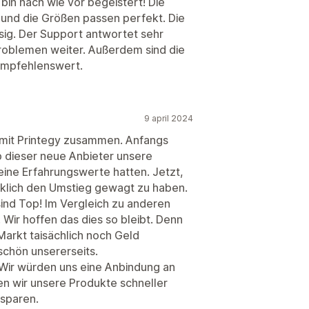
 bin nach wie vor begeistert! Die
 und die Größen passen perfekt. Die
ssig. Der Support antwortet sehr
-Problemen weiter. Außerdem sind die
 empfehlenswert.
9 april 2024
n mit Printegy zusammen. Anfangs
b dieser neue Anbieter unsere
keine Erfahrungswerte hatten. Jetzt,
cklich den Umstieg gewagt zu haben.
 sind Top! Im Vergleich zu anderen
 Wir hoffen das dies so bleibt. Denn
arkt taisächlich noch Geld
schön unsererseits.
 Wir würden uns eine Anbindung an
n wir unsere Produkte schneller
 sparen.