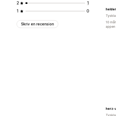
2
1
helden
1
0
Tyskl
10 mån
Skriv en recension
appen
herz-
Tyskl