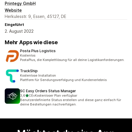
Printegy GmbH
Website
Herkulesstr. 9, Essen, 45127, DE
Eingeführt
2. August 2022
Mehr Apps wie diese
Posta Plus Logistics
Kostenlos
PostaPlus, die Komplettlösung für all deine Logistikanforderungen.
TrackShip
Kostenlose Installation
Plattform für Sendungsverfolgung und Kundenerlebnis
SC Easy Orders Status Manager
von 5 Sternen
3,6
(3)
•
Kostenloser Plan verfügbar
3 Rezensionen insgesamt
Benutzerdefinierte Status erstellen und diese ganz einfach für
deine Bestellungen nachverfolgen.