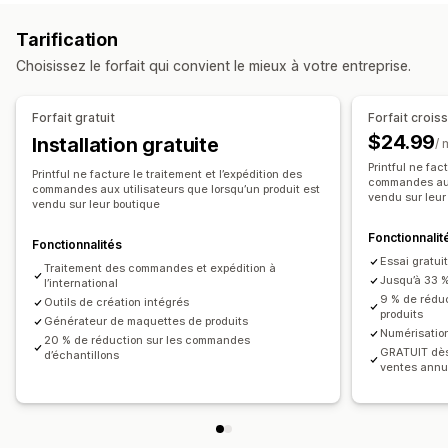
Étiquettes de marque privée
Emballage personnalisé
Produits pour animaux
Tarification
Outils de conception
Générateur de maquette
Emplacements d’approvisionnement
Choisissez le forfait qui convient le mieux à votre entreprise.
Encarts informatifs
Australie
Canada
Espagne
Japon
Lettonie
Mexique
Produits
États-Unis
Forfait gratuit
Forfait crois
Impression intégrale
Sacs
Couvertures et plaids
$24.99
Installation gratuite
/ 
Vêtements
Broderie
Chapeaux
Chaussures
Printful ne fac
Printful ne facture le traitement et l’expédition des
Verres et tasses
Cadeaux pour les fêtes
commandes aux 
commandes aux utilisateurs que lorsqu’un produit est
vendu sur leur
vendu sur leur boutique
Décoration d’intérieur
Produits pour animaux
Art mural
Éco-responsable
Biologique
Fonctionnalit
Fonctionnalités
Essai gratui
Traitement des commandes et expédition à
Options d’expédition
Jusqu’à 33 %
l’international
Étiquette anonyme
Expédition groupée
9 % de rédu
Outils de création intégrés
produits
Générateur de maquettes de produits
Expédition personnalisée
Expédition économique
Numérisation
20 % de réduction sur les commandes
Traitement des commandes à l’international
GRATUIT dès
d’échantillons
ventes annu
Suivi des commandes