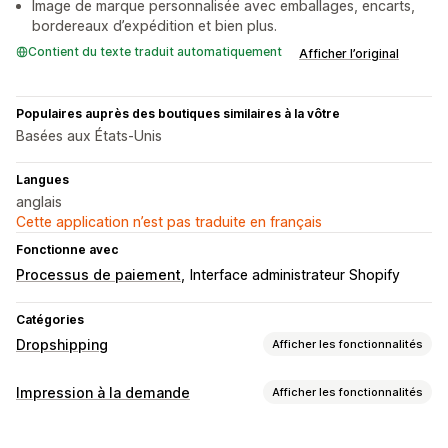
Image de marque personnalisée avec emballages, encarts,
bordereaux d’expédition et bien plus.
Contient du texte traduit automatiquement
Afficher l’original
Populaires auprès des boutiques similaires à la vôtre
Basées aux États-Unis
Langues
anglais
Cette application n’est pas traduite en français
Fonctionne avec
Processus de paiement
Interface administrateur Shopify
Catégories
Dropshipping
Afficher les fonctionnalités
Les produits que vous pouvez vendre
Impression à la demande
Afficher les fonctionnalités
Vêtements et accessoires
Sacs et bagages
Personnalisation de produit
Maison et jardin
Produits pour bébés
Articles de sport