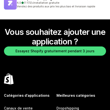
étoile(s) sur 5
4,5
(1 172)
•
Installation gratuite
1172 avis au total
Vendez des produits aux prix les plus bas et livraison rapide
Vous souhaitez ajouter une
application ?
Essayez Shopify gratuitement pendant 3 jours
Catégories d’applications
Meilleures catégories
Canaux de vente
Dropshipping