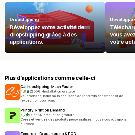
Dropshipping
Développez 
Développez votre activité de
Télécharg
dropshipping grâce à des
vous avez
applications.
votre acti
Plus d’applications comme celle-ci
CJdropshipping: Much Faster
étoile(s) sur 5
4,9
(2 556)
•
Installation gratuite
2556 avis au total
Vous vendez, nous nous occupons de l’approvisionnement et de
l’expédition pour vous !
Printify: Print on Demand
étoile(s) sur 5
4,7
(4 333)
•
Installation gratuite
4333 avis au total
Créez et vendez des produits personnalisés, nous nous occupons
du reste.
Zendrop ‑ Dropshipping & POD