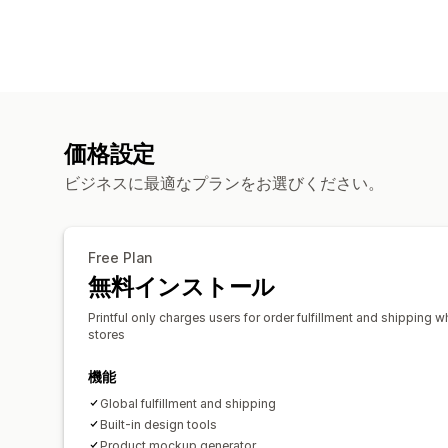
価格設定
ビジネスに最適なプランをお選びください。
Free Plan
無料インストール
Printful only charges users for order fulfillment and shipping w
stores
機能
Global fulfillment and shipping
Built-in design tools
Product mockup generator