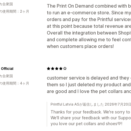
カ合衆国
The Print On Demand combined with bac
の使用期間：2ヶ月
to run an e-commerce store. Since my 
orders and pay for the Printful servic
at this point because total revenue ar
Overall the integration between Shopify
and complete allowing me to feel conf
when customers place orders!
Official
カ合衆国
customer service is delayed and they 
の使用期間：4ヶ月
them so I just deleted my product an
are good and I love the pet collars an
Printful Latvia ASが返信しました 2026年7月20
Thanks for your feedback. We're sorry to
We'll share your feedback with our Suppo
you love our pet collars and shoes💚!