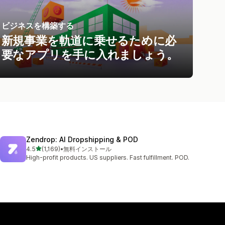
ビジネスを構築する
新規事業を軌道に乗せるために必
要なアプリを手に入れましょう。
Zendrop: AI Dropshipping & POD
5つ星中
4.5
(1,169)
•
無料インストール
合計レビュー数：1169件
High-profit products. US suppliers. Fast fulfillment. POD.