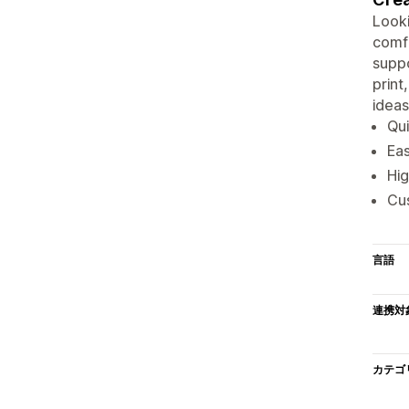
Looki
comfo
suppo
print
ideas
Qui
Eas
Hig
Cus
言語
連携対
カテゴ