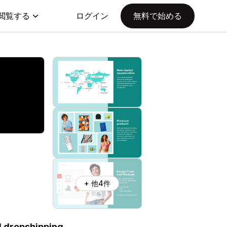
閲覧する
ログイン
無料で始める
+ 他4件
d dropshipping