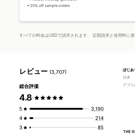
20% off sample orders
すべての料金はUSDで請求されます。 定期請求と使用料に
レビュー
ぽじあ
(3,707)
日本
アプリ
総合評価
4.8
5
3,190
4
214
3
85
THE G