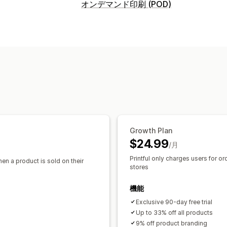
販売可能な商品
オンデマンド印刷 (POD)
衣料品・アクセサリー
バッグ・スーツ
商品のカスタマイズ
ベビー用品
スポーツ用品
ペット用品
プライベートラベル
カスタムパッケー
調達ロケーション
モックアップジェネレーター
同梱
アメリカ合衆国
オーストラリア
カナ
商品
全面プリント
バッグ
ブランケット
ア
グラス・カップ
ホリデーギフト
イン
ウォールアート
エコフレンドリー
オ
Growth Plan
配送オプション
$24.99
/月
ホワイトラベル
一括配送
カスタム配
Printful only charges users for or
hen a product is sold on their
グローバルフルフィルメント
注文追跡
stores
機能
Exclusive 90-day free trial
Up to 33% off all products
9% off product branding