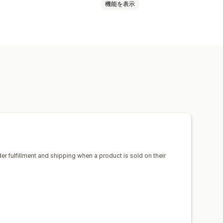
機能を表示
ケース
インテリア・園芸品
ジ
デザインツール
ダ
スペイン
メキシコ
ラトビア
日本
パレル
刺繍
帽子
靴
テリア雑貨
ペット用品
ーガニック
送
エコ配送
der fulfillment and shipping when a product is sold on their