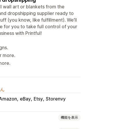
l wall art or blankets from the
and dropshipping supplier ready to
f (you know, like fulfillment). We’ll
 for you to take full control of your
iness with Printful!
gns.
r more.
more.
ん
Amazon
eBay
Etsy
Storenvy
機能を表示