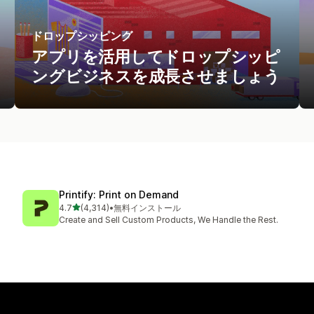
ドロップシッピング
アプリを活用してドロップシッピ
ングビジネスを成長させましょう
Printify: Print on Demand
5つ星中
4.7
(4,314)
•
無料インストール
合計レビュー数：4314件
Create and Sell Custom Products, We Handle the Rest.