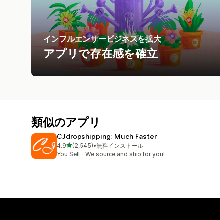
インフルエンサービジネスを拡大
アプリで存在感を確立
類似のアプリ
CJdropshipping: Much Faster
5つ星中
4.9
(2,545)
•
無料インストール
合計レビュー数：2545件
You Sell - We source and ship for you!