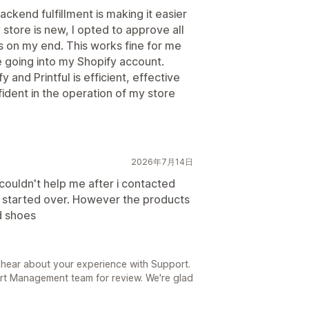
kend fulfillment is making it easier
store is new, I opted to approve all
es on my end. This works fine for me
e going into my Shopify account.
 and Printful is efficient, effective
ident in the operation of my store
2026年7月14日
couldn't help me after i contacted
d started over. However the products
d shoes
日
 hear about your experience with Support.
rt Management team for review. We're glad