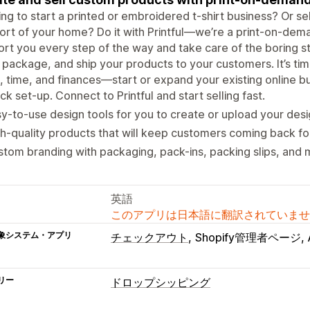
ng to start a printed or embroidered t-shirt business? Or sel
rt of your home? Do it with Printful—we’re a print-on-dem
rt you every step of the way and take care of the boring stuf
, package, and ship your products to your customers. It’s time
, time, and finances—start or expand your existing online bus
ck set-up. Connect to Printful and start selling fast.
y-to-use design tools for you to create or upload your desi
h-quality products that will keep customers coming back fo
tom branding with packaging, pack-ins, packing slips, and 
英語
このアプリは日本語に翻訳されていませ
象システム・アプリ
チェックアウト
Shopify管理者ページ
リー
ドロップシッピング