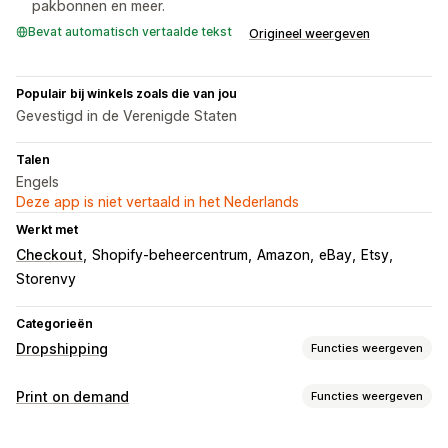
pakbonnen en meer.
Bevat automatisch vertaalde tekst
Origineel weergeven
Populair bij winkels zoals die van jou
Gevestigd in de Verenigde Staten
Talen
Engels
Deze app is niet vertaald in het Nederlands
Werkt met
Checkout
Shopify-beheercentrum
Amazon
eBay
Etsy
Storenvy
Categorieën
Dropshipping
Functies weergeven
Producten die je kunt verkopen
Print on demand
Functies weergeven
Kleding en accessoires
Tassen en koffers
Huis en tuin
Productaanpassing
Babyproducten
Sportproducten
Huisdierproducten