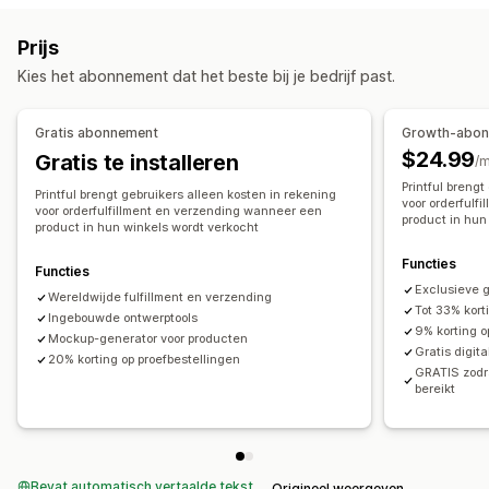
Eigen labels
Aangepaste verpakking
Ontwerptools
Inkooplocaties
Prijs
Mockup-generator
Pack-ins
Australië
Canada
Japan
Letland
Mexico
Spanje
Kies het abonnement dat het beste bij je bedrijf past.
Producten
Verenigde Staten
Volledige bedrukking
Bags
Blankets
Apparel
Gratis abonnement
Growth-abo
Borduurwerk
Hats
Shoes
Drinkware
$24.99
Gratis te installeren
/
Cadeaus voor de feestdagen
Woondecoratie
Printful breng
Printful brengt gebruikers alleen kosten in rekening
Huisdierproducten
Muurkunst
Milieuvriendelijk
voor orderfulf
voor orderfulfillment en verzending wanneer een
product in hun
product in hun winkels wordt verkocht
Biologisch
Functies
Functies
Verzendopties
Exclusieve 
Wereldwijde fulfillment en verzending
White label
Bulkverzending
Aangepast verzenden
Tot 33% kort
Ingebouwde ontwerptools
Milieuvriendelijke verzending
Wereldwijde fulfilment
9% korting 
Mockup-generator voor producten
Gratis digit
Bestellingen volgen
20% korting op proefbestellingen
GRATIS zodr
bereikt
Bevat automatisch vertaalde tekst
Origineel weergeven