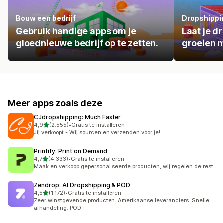
Bouw een bedrijf
Dropshippi
Gebruik handige apps om je
Laat je d
gloednieuwe bedrijf op te zetten.
groeien m
Meer apps zoals deze
CJdropshipping: Much Faster
van 5 sterren
4,9
(2.555)
•
Gratis te installeren
2555 recensies in totaal
Jij verkoopt - Wij sourcen en verzenden voor je!
Printify: Print on Demand
van 5 sterren
4,7
(4.333)
•
Gratis te installeren
4333 recensies in totaal
Maak en verkoop gepersonaliseerde producten, wij regelen de rest.
Zendrop: AI Dropshipping & POD
van 5 sterren
4,5
(1.172)
•
Gratis te installeren
1172 recensies in totaal
Zeer winstgevende producten. Amerikaanse leveranciers. Snelle
afhandeling. POD.