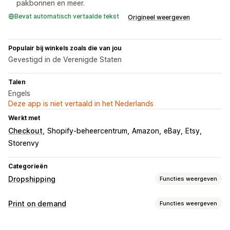
pakbonnen en meer.
Bevat automatisch vertaalde tekst
Origineel weergeven
Populair bij winkels zoals die van jou
Gevestigd in de Verenigde Staten
Talen
Engels
Deze app is niet vertaald in het Nederlands
Werkt met
Checkout
Shopify-beheercentrum
Amazon
eBay
Etsy
Storenvy
Categorieën
Dropshipping
Functies weergeven
Producten die je kunt verkopen
Print on demand
Functies weergeven
Kleding en accessoires
Tassen en koffers
Huis en tuin
Productaanpassing
Babyproducten
Sportproducten
Huisdierproducten