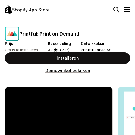
Shopify App Store
Printful: Print on Demand
Prijs
Beoordeling
Ontwikkelaar
Gratis te installeren
4,8
(3.712)
Printful Latvia AS
Installeren
Demowinkel bekijken