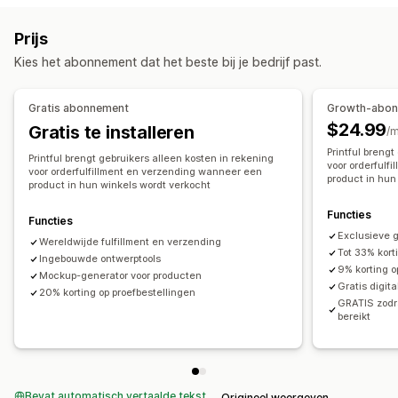
Eigen labels
Aangepaste verpakking
Ontwerptools
Inkooplocaties
Prijs
Mockup-generator
Pack-ins
Australië
Canada
Japan
Letland
Mexico
Spanje
Kies het abonnement dat het beste bij je bedrijf past.
Producten
Verenigde Staten
Volledige bedrukking
Bags
Blankets
Apparel
Gratis abonnement
Growth-abo
Borduurwerk
Hats
Shoes
Drinkware
$24.99
Gratis te installeren
/
Cadeaus voor de feestdagen
Woondecoratie
Printful breng
Printful brengt gebruikers alleen kosten in rekening
Huisdierproducten
Muurkunst
Milieuvriendelijk
voor orderfulf
voor orderfulfillment en verzending wanneer een
product in hun
product in hun winkels wordt verkocht
Biologisch
Functies
Functies
Verzendopties
Exclusieve 
Wereldwijde fulfillment en verzending
White label
Bulkverzending
Aangepast verzenden
Tot 33% kort
Ingebouwde ontwerptools
Milieuvriendelijke verzending
Wereldwijde fulfilment
9% korting 
Mockup-generator voor producten
Gratis digit
Bestellingen volgen
20% korting op proefbestellingen
GRATIS zodr
bereikt
Bevat automatisch vertaalde tekst
Origineel weergeven