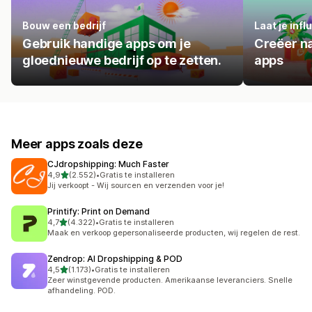
Bouw een bedrijf
Laat je inf
Gebruik handige apps om je
Creëer n
gloednieuwe bedrijf op te zetten.
apps
Meer apps zoals deze
CJdropshipping: Much Faster
van 5 sterren
4,9
(2.552)
•
Gratis te installeren
2552 recensies in totaal
Jij verkoopt - Wij sourcen en verzenden voor je!
Printify: Print on Demand
van 5 sterren
4,7
(4.322)
•
Gratis te installeren
4322 recensies in totaal
Maak en verkoop gepersonaliseerde producten, wij regelen de rest.
Zendrop: AI Dropshipping & POD
van 5 sterren
4,5
(1.173)
•
Gratis te installeren
1173 recensies in totaal
Zeer winstgevende producten. Amerikaanse leveranciers. Snelle
afhandeling. POD.