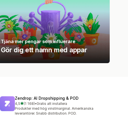
Tjäna mer pengar som influerare
Gör dig ett namn med appar
Zendrop: AI Dropshipping & POD
av 5 stjärnor
4,5
(1 168)
•
Gratis att installera
1168 recensioner totalt
Produkter med hög vinstmarginal. Amerikanska
leverantörer. Snabb distribution. POD.