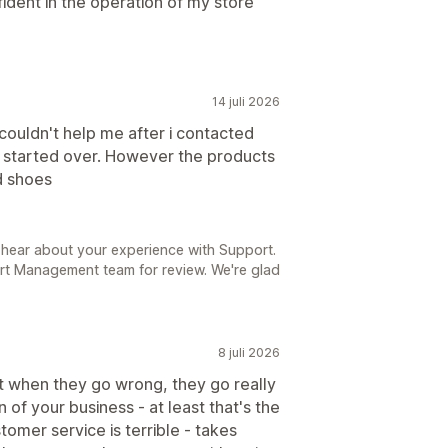
ident in the operation of my store
14 juli 2026
couldn't help me after i contacted
d started over. However the products
d shoes
 hear about your experience with Support.
rt Management team for review. We're glad
8 juli 2026
ut when they go wrong, they go really
 of your business - at least that's the
tomer service is terrible - takes