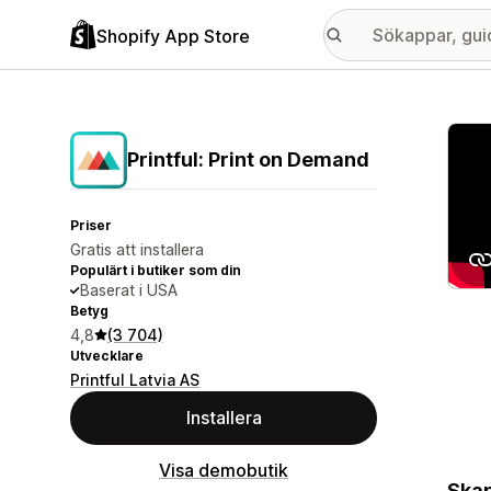
Shopify App Store
Galle
Printful: Print on Demand
Priser
Gratis att installera
Populärt i butiker som din
Baserat i USA
Betyg
4,8
(3 704)
Utvecklare
Printful Latvia AS
Installera
Visa demobutik
Skap