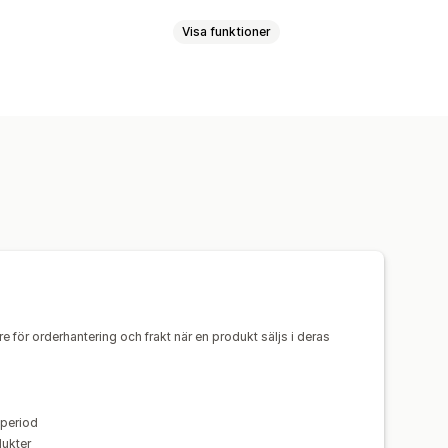
Visa funktioner
bagage
Hem och trädgård
jursprodukter
g
Designverktyg
ngar
Mexiko
Spanien
USA
Broderi
Hattar
Skor
ning
Husdjursprodukter
Väggkonst
verans
Ekologisk leverans
e för orderhantering och frakt när en produkt säljs i deras
vperiod
dukter