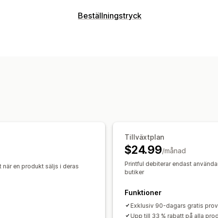
Vilka produkter du kan köpa in
Beställningstryck
Kläder och accessoarer
Väskor och 
Produktanpassning
Babyprodukter
Sportprodukter
Husd
Privata etiketter
Anpassad paketerin
Inköpsställen
Generator för modellering
Förpackni
Australien
Japan
Kanada
Lettland
Produkter
All-over-print
Väskor
Filtar
Apparel
Dryckesartiklar
Julklappar
Heminred
Miljövänligt
Ekologisk
Tillväxtplan
Leveransalternativ
$24.99
/månad
Vit etikett
Bulkleverans
Anpassad le
Printful debiterar endast användar
 när en produkt säljs i deras
Global leverans
Orderspårning
butiker
Funktioner
Exklusiv 90-dagars gratis pro
Upp till 33 % rabatt på alla pro