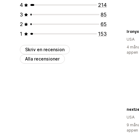
4
214
3
85
2
65
Ironyx 
1
153
USA
4 måna
Skriv en recension
appen
Alla recensioner
nextze
USA
9 måna
appen