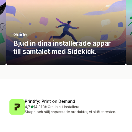
Guide
Bjud in dina installerade appar
till samtalet med Sidekick.
Printify: Print on Demand
av 5 stjärnor
4,7
(4 313)
•
Gratis att installera
4313 recensioner totalt
Skapa och sälj anpassade produkter, vi sköter resten.