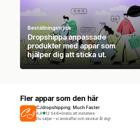
Beställningstryck
Dropshippa anpassade
produkter med appar som
hjälper dig att sticka ut.
Fler appar som den här
CJdropshipping: Much Faster
av 5 stjärnor
4,9
(2 544)
•
Gratis att installera
2544 recensioner totalt
Du säljer – vi anskaffar och skickar åt dig!