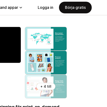
land appar
Logga in
Börja gratis
+ 4 till
hipping för print-on-demand