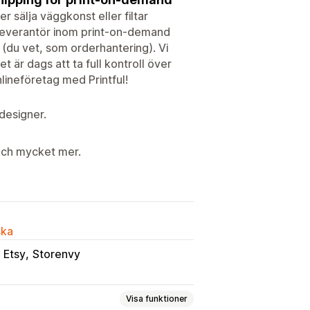
er sälja väggkonst eller filtar
-leverantör inom print-on-demand
 (du vet, som orderhantering). Vi
t är dags att ta full kontroll över
nlineföretag med Printful!
designer.
 och mycket mer.
ska
Etsy
Storenvy
Visa funktioner