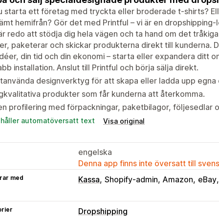
du starta ett företag med tryckta eller broderade t-shirts? Ell
mt hemifrån? Gör det med Printful – vi är en dropshipping
r redo att stödja dig hela vägen och ta hand om det tråkiga
er, paketerar och skickar produkterna direkt till kunderna. De
idéer, din tid och din ekonomi – starta eller expandera ditt o
bb installation. Anslut till Printful och börja sälja direkt.
tanvända designverktyg för att skapa eller ladda upp egna 
kvalitativa produkter som får kunderna att återkomma.
n profilering med förpackningar, paketbilagor, följesedlar
ehåller automatöversatt text
Visa original
engelska
Denna app finns inte översatt till sven
rar med
Kassa
Shopify-admin
Amazon
eBay
rier
Dropshipping