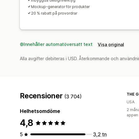
Inbyggda designverktyg
Mockup-generator för produkter
20 % rabatt på provordrar
Innehåller automatöversatt text
Visa original
Alla avgifter debiteras i USD. Återkommande och användni
Recensioner
THE G
(3 704)
USA
2 måna
Helhetsomdöme
appen
4,8
5
3,2 tn