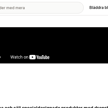
Bläddra b
ri med utvalda bilder
a och sälj specialdesignade produkter med drops