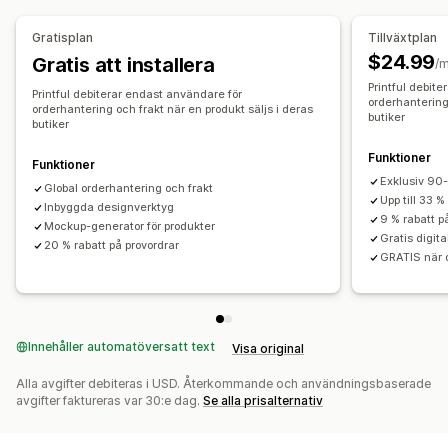
Australien
Japan
Kanada
Lettland
Mexiko
Spanien
USA
All-over-print
Väskor
Filtar
Apparel
Broderi
Hattar
Skor
Gratisplan
Tillväxtplan
Dryckesartiklar
Julklappar
Heminredning
$24.99
Gratis att installera
/
Husdjursprodukter
Väggkonst
Miljövänligt
Ekologisk
Printful debit
Printful debiterar endast användare för
orderhantering 
orderhantering och frakt när en produkt säljs i deras
Leveransalternativ
butiker
butiker
Vit etikett
Bulkleverans
Anpassad leverans
Funktioner
Funktioner
Ekologisk leverans
Global leverans
Orderspårning
Exklusiv 90-
Global orderhantering och frakt
Upp till 33 %
Inbyggda designverktyg
9 % rabatt p
Mockup-generator för produkter
Gratis digita
20 % rabatt på provordrar
GRATIS när d
Innehåller automatöversatt text
Visa original
Alla avgifter debiteras i USD. Återkommande och användningsbaserade
avgifter faktureras var 30:e dag.
Se alla prisalternativ