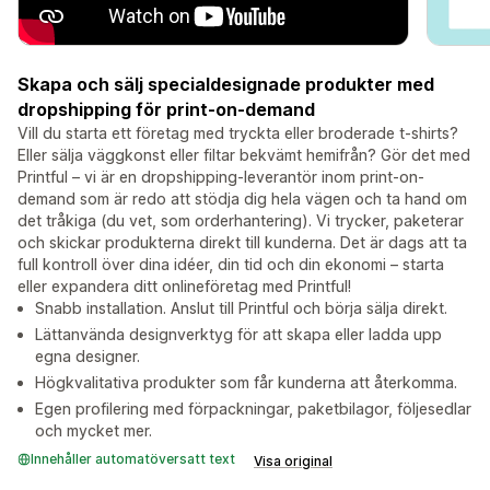
Skapa och sälj specialdesignade produkter med
dropshipping för print-on-demand
Vill du starta ett företag med tryckta eller broderade t-shirts?
Eller sälja väggkonst eller filtar bekvämt hemifrån? Gör det med
Printful – vi är en dropshipping-leverantör inom print-on-
demand som är redo att stödja dig hela vägen och ta hand om
det tråkiga (du vet, som orderhantering). Vi trycker, paketerar
och skickar produkterna direkt till kunderna. Det är dags att ta
full kontroll över dina idéer, din tid och din ekonomi – starta
eller expandera ditt onlineföretag med Printful!
Snabb installation. Anslut till Printful och börja sälja direkt.
Lättanvända designverktyg för att skapa eller ladda upp
egna designer.
Högkvalitativa produkter som får kunderna att återkomma.
Egen profilering med förpackningar, paketbilagor, följesedlar
och mycket mer.
Innehåller automatöversatt text
Visa original