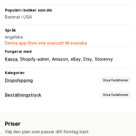
Populärt i butiker som din
Baserat i USA
Språk
engelska
Denna app finns inte översatt till svenska
Fungerar med
Kassa
Shopify-admin
Amazon
eBay
Etsy
Storenvy
Kategorier
Dropshipping
Visa funktioner
Vilka produkter du kan köpa in
Beställningstryck
Visa funktioner
Kläder och accessoarer
Väskor och bagage
Produktanpassning
Hem och trädgård
Babyprodukter
Sportprodukter
Privata etiketter
Anpassad paketering
Designverktyg
Husdjursprodukter
Priser
Generator för modellering
Förpackningar
Inköpsställen
Välj den plan som passar ditt företag bäst.
Produkter