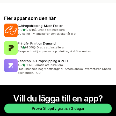
Fler appar som den här
CJdropshipping: Much Faster
av 5 stjärnor
4,9
(2 549)
•
Gratis att installera
2549 recensioner totalt
Du säljer – vi anskaffar och skickar åt dig!
Printify: Print on Demand
av 5 stjärnor
4,7
(4 318)
•
Gratis att installera
4318 recensioner totalt
Skapa och sälj anpassade produkter, vi sköter resten.
Zendrop: AI Dropshipping & POD
av 5 stjärnor
4,5
(1 176)
•
Gratis att installera
1176 recensioner totalt
Produkter med hög vinstmarginal. Amerikanska leverantörer. Snabb
distribution. POD.
Vill du lägga till en app?
Prova Shopify gratis i 3 dagar