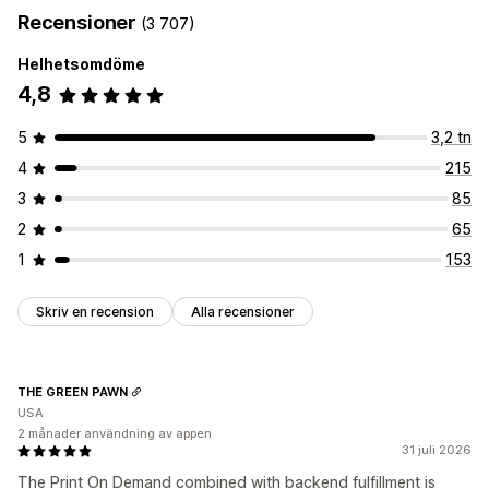
Recensioner
(3 707)
Helhetsomdöme
4,8
5
3,2 tn
4
215
3
85
2
65
1
153
Skriv en recension
Alla recensioner
THE GREEN PAWN
USA
2 månader användning av appen
31 juli 2026
The Print On Demand combined with backend fulfillment is