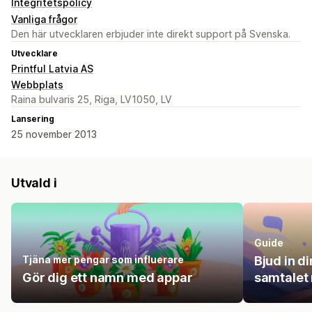
Integritetspolicy
Vanliga frågor
Den här utvecklaren erbjuder inte direkt support på Svenska.
Utvecklare
Printful Latvia AS
Webbplats
Raina bulvaris 25, Riga, LV1050, LV
Lansering
25 november 2013
Utvald i
Guide
Tjäna mer pengar som influerare
Bjud in di
Gör dig ett namn med appar
samtalet