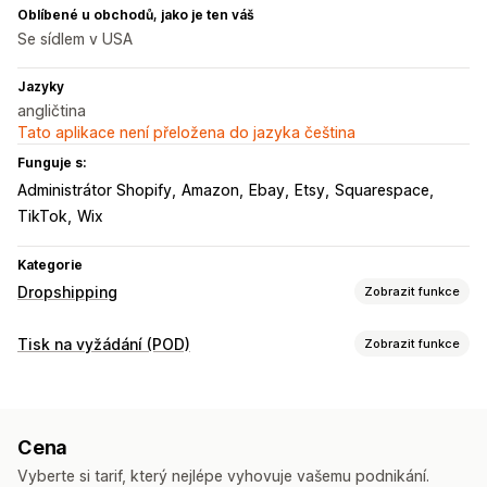
Oblíbené u obchodů, jako je ten váš
Se sídlem v USA
Jazyky
angličtina
Tato aplikace není přeložena do jazyka čeština
Funguje s:
Administrátor Shopify
Amazon
Ebay
Etsy
Squarespace
TikTok
Wix
Kategorie
Dropshipping
Zobrazit funkce
Produkty, které můžete prodávat
Tisk na vyžádání (POD)
Zobrazit funkce
Oblečení a doplňky
Tašky a zavazadla
Zdraví a krása
Přizpůsobení produktů
Umění a řemesla
Dětské zboží
Sportovní zboží
Navrhovací nástroje
Generátor maket
Přibalené drobnosti
Chovatelské potřeby
Automobilový průmysl
Cena
Personalizace
Zdrojové lokality
Vyberte si tarif, který nejlépe vyhovuje vašemu podnikání.