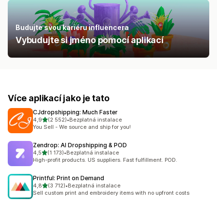
Budujte svou kariéru influencera
Vybudujte si jméno pomocí aplikací
Více aplikací jako je tato
CJdropshipping: Much Faster
z 5 hvězd
4,9
(2 552)
•
Bezplatná instalace
Celkový počet recenzí: 2552
You Sell - We source and ship for you!
Zendrop: AI Dropshipping & POD
z 5 hvězd
4,5
(1 173)
•
Bezplatná instalace
Celkový počet recenzí: 1173
High-profit products. US suppliers. Fast fulfillment. POD.
Printful: Print on Demand
z 5 hvězd
4,8
(3 712)
•
Bezplatná instalace
Celkový počet recenzí: 3712
Sell custom print and embroidery items with no upfront costs