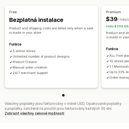
Produkty
Austrálie
Kanada
Lotyšsko
Německo
Polsko
Celoplošný potisk
Tašky
Deky
Oděvy
Výšivky
Spojené království
Spojené státy
Česko
Free
Premium
Klobouky a čepice
Obuv
Nápojové sklo
$39
Bezplatná instalace
/ měsí
Dárky ke svátkům
Domácí dekorace
Chovatelské potřeby
nebo $299.88/
Product and shipping costs are billed only when a sale
Nástěnné dekorace
Ekologické
Bio
is made in your store.
Product and sh
is made in your
Možnosti dopravy
Funkce
Funkce
Přes třetí stranu
Hromadná doprava
Ekologická doprava
5 online stores
ALL Free pla
Celosvětové plnění
Unlimited number of product designs
Sledování objednávek
10 stores pe
Product Creator
1:1 Mentorsh
Manual order creation
Up to 33% d
24/7 merchant support
Order manag
Všechny poplatky jsou fakturovány v měně USD. Opakované poplatky
a poplatky založené na použití jsou fakturovány každých 30 dní.
Zobrazit všechny cenové možnosti