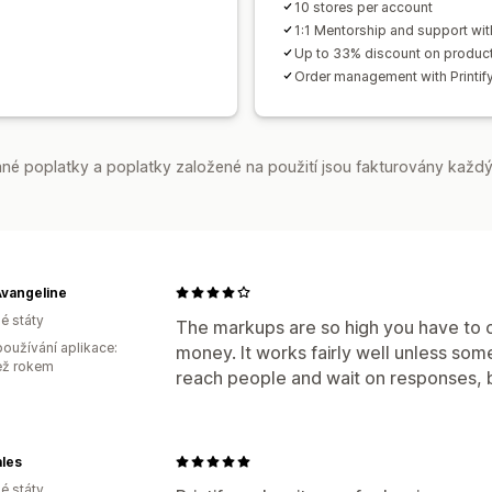
10 stores per account
1:1 Mentorship and support wit
Up to 33% discount on produc
Order management with Printif
é poplatky a poplatky založené na použití jsou fakturovány každý
Avangeline
é státy
The markups are so high you have to 
oužívání aplikace:
money. It works fairly well unless someo
ež rokem
reach people and wait on responses, 
les
é státy