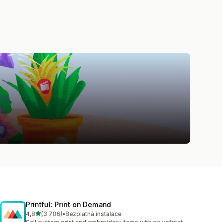
Printful: Print on Demand
z 5 hvězd
4,8
(3 706)
•
Bezplatná instalace
Celkový počet recenzí: 3706