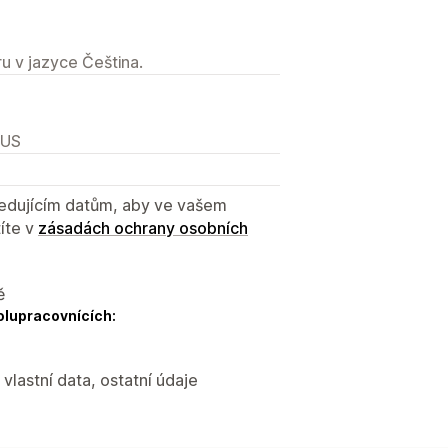
u v jazyce Čeština.
 US
sledujícím datům, aby ve vašem
íte v
zásadách ochrany osobních
ě
olupracovnících:
vlastní data, ostatní údaje