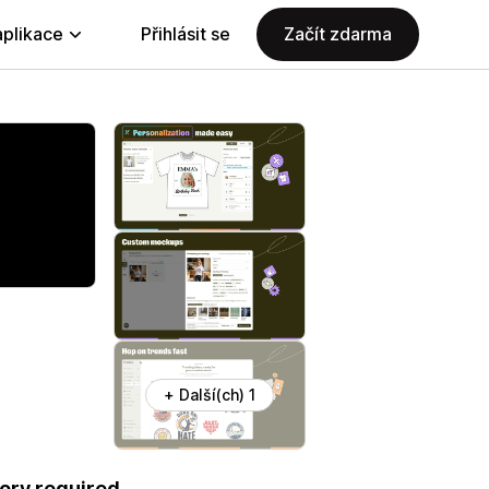
aplikace
Přihlásit se
Začít zdarma
+ Další(ch) 1
ory required.