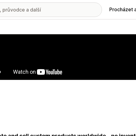
Procházet 
ie propagovaných obrázků
te and sell custom products worldwide – no invent