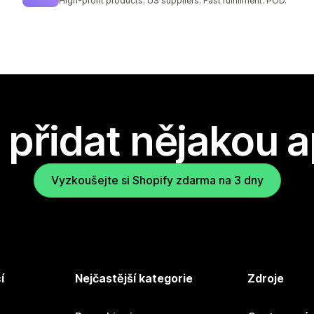
High-profit products. US suppliers. Fast fulfillment. POD.
přidat nějakou a
Vyzkoušejte si Shopify zdarma na 3 dny
í
Nejčastější kategorie
Zdroje