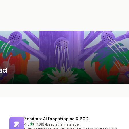
ací
Zendrop: AI Dropshipping & POD
z 5 hvězd
4,5
(1 169)
•
Bezplatná instalace
Celkový počet recenzí: 1169