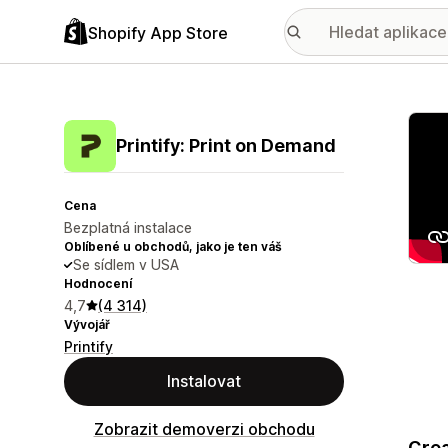
Shopify App Store
Galer
Printify: Print on Demand
Cena
Bezplatná instalace
Oblíbené u obchodů, jako je ten váš
Se sídlem v USA
Hodnocení
4,7
(4 314)
Vývojář
Printify
Instalovat
Zobrazit demoverzi obchodu
Crea