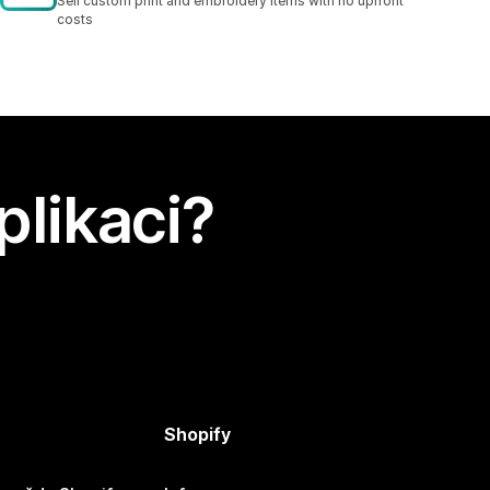
Sell custom print and embroidery items with no upfront
costs
plikaci?
Shopify