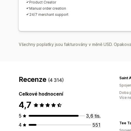
Product Creator
Manual order creation
24/7 merchant support
Všechny poplatky jsou fakturovány v měně USD. Opakovan
Recenze
Saint 
(4 314)
Spojen
Doba p
Celkové hodnocení
Více n
4,7
5
3,6 tis.
Tee Ta
4
551
Spojen