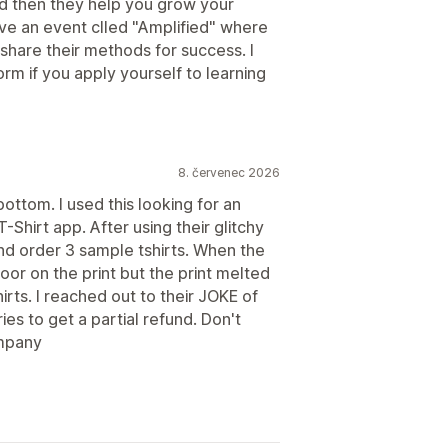
nd then they help you grow your
ave an event clled "Amplified" where
 share their methods for success. I
orm if you apply yourself to learning
8. červenec 2026
ottom. I used this looking for an
Shirt app. After using their glitchy
nd order 3 sample tshirts. When the
oor on the print but the print melted
rts. I reached out to their JOKE of
ies to get a partial refund. Don't
ompany