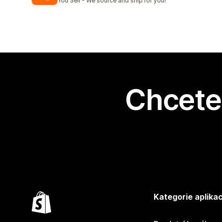
You Sell - We source and ship for you!
Chcete 
Kategorie aplikac