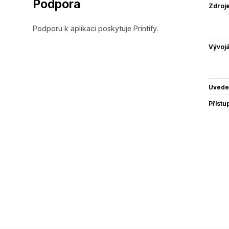
Podpora
Zdroj
Podporu k aplikaci poskytuje Printify.
Vývojá
Uvede
Přístu