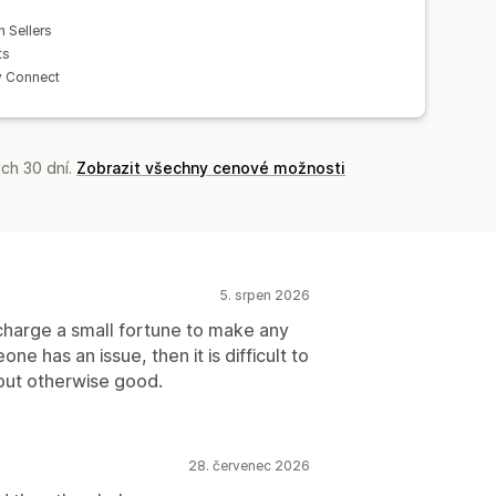
h Sellers
ts
y Connect
ch 30 dní.
Zobrazit všechny cenové možnosti
5. srpen 2026
charge a small fortune to make any
ne has an issue, then it is difficult to
but otherwise good.
28. červenec 2026