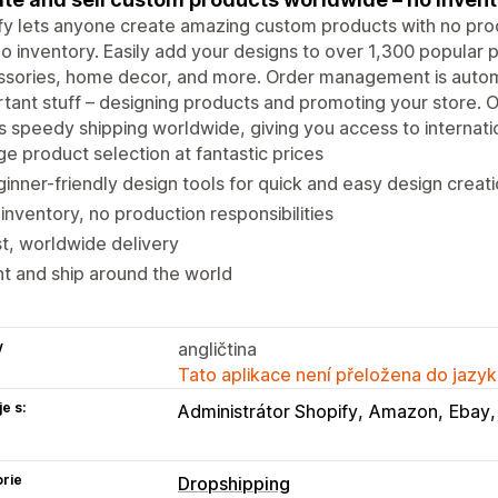
ify lets anyone create amazing custom products with no produ
o inventory. Easily add your designs to over 1,300 popular p
ssories, home decor, and more. Order management is autom
tant stuff – designing products and promoting your store. O
s speedy shipping worldwide, giving you access to internati
e product selection at fantastic prices
inner-friendly design tools for quick and easy design creat
inventory, no production responsibilities
t, worldwide delivery
nt and ship around the world
y
angličtina
Tato aplikace není přeložena do jazyk
e s:
Administrátor Shopify
Amazon
Ebay
rie
Dropshipping