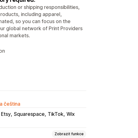
ction or shipping responsibilities,
roducts, including apparel,
ated, so you can focus on the
ur global network of Print Providers
onal markets.
ion
a čeština
Etsy
Squarespace
TikTok
Wix
Zobrazit funkce