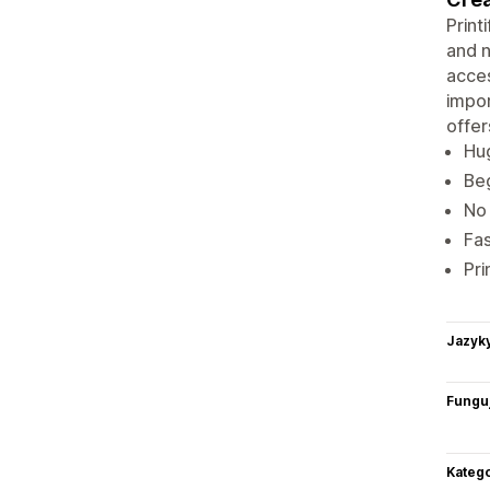
Print
and n
acce
impor
offer
Hug
Beg
No 
Fas
Pri
Jazyk
Funguj
Katego