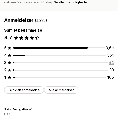
gebyrer faktureres hver 30. dag.
Se alle prismuligheder
Anmeldelser
(4.322)
Samlet bedømmelse
4,7
5
3,6 t
4
551
3
54
2
30
1
105
Skriv en anmeldelse
Alle anmeldelser
Saint Avangeline
USA