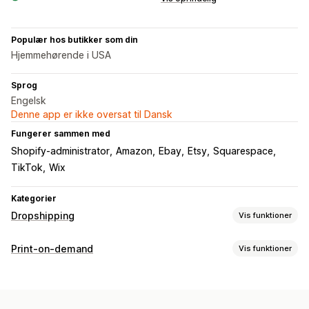
Populær hos butikker som din
Hjemmehørende i USA
Sprog
Engelsk
Denne app er ikke oversat til Dansk
Fungerer sammen med
Shopify-administrator
Amazon
Ebay
Etsy
Squarespace
TikTok
Wix
Kategorier
Dropshipping
Vis funktioner
Produkter, du kan sælge
Print-on-demand
Vis funktioner
Tøj og tilbehør
Tasker og kufferter
Sundhed og skønhed
Produkttilpasning
Kunsthåndværk
Babyprodukter
Sportsprodukter
Designværktøjer
Generator af attrap
Pakketilbehør
Produkter til kæledyr
Auto