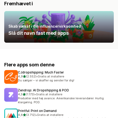
Fremhævet i
Skab vækst i din influencervirksomhed
Slå dit navn fast med apps
Flere apps som denne
CJdropshipping: Much Faster
ud af 5 stjerner
4,9
(2.552)
•
Gratis at installere
2552 anmeldelser i alt
Du sælger – vi skaffer og sender for dig!
Zendrop: AI Dropshipping & POD
ud af 5 stjerner
4,5
(1.173)
•
Gratis at installere
1173 anmeldelser i alt
Produkter med høj avance. Amerikanske leverandører. Hurtig
klargøring. POD.
Printful: Print on Demand
ud af 5 stjerner
4,8
(3.712)
•
Gratis at installere
3712 anmeldelser i alt