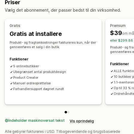
Priser
Personlig tilpasning
Indkøbslokationer
Vælg det abonnement, der passer bedst til din virksomhed.
Produkter
Australien
Canada
Letland
Polen
Storbritannien
Heldækkende print
Tasker
Tæpper
Beklædning
Broderi
Tjekkiet
Tyskland
USA
Gratis
Premium
Hatte
Sko
Glasvarer
Højtidsgaver
Boligindretning
$39
Gratis at installere
om må
Produkter til kæledyr
Vægkunst
Miljøvenlig
Økologisk
eller $299.88 
Produkt- og fragtomkostninger faktureres kun, når der
gennemføres et salg i din butik.
Produkt- og fr
Leveringsmuligheder
gennemføres et 
White label
Masseforsendelse
Miljøvenlig levering
Funktioner
Funktioner
Global klargøring
Ordresporing
5 onlinebutikker
ALLE funkti
Ubegrænset antal produktdesign
10 butikker p
Product Creator
1:1-mentoror
Manuel ordreoprettelse
Op til 33 % 
Forhandlersupport døgnet rundt
Ordrehåndte
Indeholder maskinoversat tekst
Vis oprindelig
Alle gebyrer faktureres i USD. Tilbagevendende og brugsbaserede