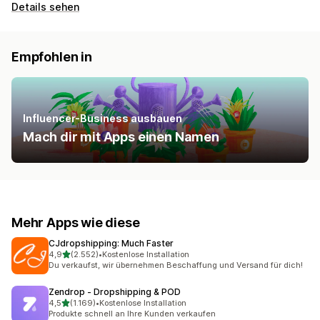
Details sehen
Empfohlen in
Influencer-Business ausbauen
Mach dir mit Apps einen Namen
Mehr Apps wie diese
CJdropshipping: Much Faster
von 5 Sternen
4,9
(2.552)
•
Kostenlose Installation
2552 Rezensionen insgesamt
Du verkaufst, wir übernehmen Beschaffung und Versand für dich!
Zendrop ‑ Dropshipping & POD
von 5 Sternen
4,5
(1.169)
•
Kostenlose Installation
1169 Rezensionen insgesamt
Produkte schnell an Ihre Kunden verkaufen