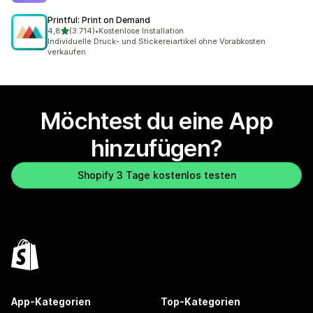
Printful: Print on Demand
von 5 Sternen
4,8
(3.714)
•
Kostenlose Installation
3714 Rezensionen insgesamt
Individuelle Druck- und Stickereiartikel ohne Vorabkosten
verkaufen
Möchtest du eine App
hinzufügen?
Shopify 3 Tage kostenlos testen
App-Kategorien
Top-Kategorien