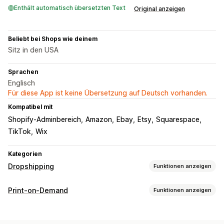
Enthält automatisch übersetzten Text
Original anzeigen
Beliebt bei Shops wie deinem
Sitz in den USA
Sprachen
Englisch
Für diese App ist keine Übersetzung auf Deutsch vorhanden.
Kompatibel mit
Shopify-Adminbereich
Amazon
Ebay
Etsy
Squarespace
TikTok
Wix
Kategorien
Dropshipping
Funktionen anzeigen
Produkte, die du verkaufen kannst
Print-on-Demand
Funktionen anzeigen
Kleidung und Accessoires
Taschen und Reisegepäck
Produktanpassung
Gesundheit und Schönheit
Kunst und Handwerkskunst