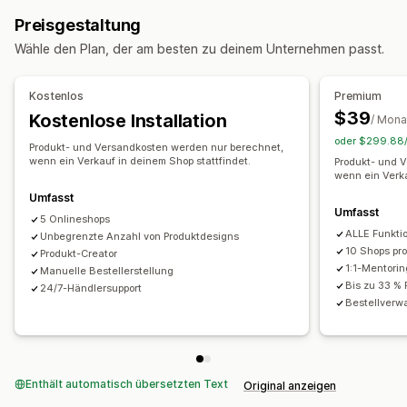
Designtools
Mockup-Generator
Paketbeilagen
Baby-Produkte
Sportartikel
Haustierprodukte
Autoteile
Preisgestaltung
Personalisierung
Beschaffungsstandorte
Wähle den Plan, der am besten zu deinem Unternehmen passt.
Produkte
Australien
Deutschland
Kanada
Lettland
Polen
Allover-Print
Handtaschen
Decken
Bekleidung
Stickerei
Tschechien
Vereinigte Staaten
Vereinigtes Königreich
Kostenlos
Premium
Hüte
Schuhe
Trinkgefäße
$39
Kostenlose Installation
/ Mona
Geschenke für festliche Gelegenheiten
Heimdeko
oder $299.88/J
Produkt- und Versandkosten werden nur berechnet,
Haustierprodukte
Wandkunst
Umweltfreundlich
Bio
wenn ein Verkauf in deinem Shop stattfindet.
Produkt- und 
wenn ein Verka
Versandoptionen
Umfasst
Umfasst
Diskrete Verpackung
Massenversand
5 Onlineshops
ALLE Funkti
Umweltfreundlicher Versand
Unbegrenzte Anzahl von Produktdesigns
Globales Fulfillment
10 Shops pro
Produkt-Creator
Nachverfolgung von Bestellungen
1:1-Mentorin
Manuelle Bestellerstellung
Bis zu 33 % 
24/7-Händlersupport
Bestellverwa
Enthält automatisch übersetzten Text
Original anzeigen