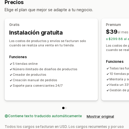
Precios
Embalajes
Personalización
Automóvil
Elige el plan que mejor se adapte a tu negocio.
Productos
Sucursales de abastecimiento
Estampado integral
Bolsos
Mantas
Vestimenta
Bordado
Alemania
Australia
Canadá
Chequia
Estados Unidos
Gratis
Premium
Sombreros
Zapatos
Cristalería
Regalos navideños
Letonia
Polonia
Reino Unido
$39
Instalación gratuita
al mes
Decoración del hogar
Productos para mascotas
o $299.88 al 
Los costos de productos y envíos se facturan solo
Arte mural
Ecológico
Orgánico
cuando se realiza una venta en tu tienda.
Los costos de 
cuando se real
Opciones de envío
Funciones
Funciones
Etiqueta blanca
Envío masivo
Envíos
Preparación general
5 tiendas online
Todas las fu
Seguimiento de pedidos
Número ilimitado de diseños de productos
10 tiendas p
Creador de productos
Mentoría y s
Creación manual de pedidos
Hasta un 33
Soporte para comerciantes 24/7
Gestión de p
Contiene texto traducido automáticamente
Mostrar original
Todos los cargos se facturan en USD. Los cargos recurrentes y por uso