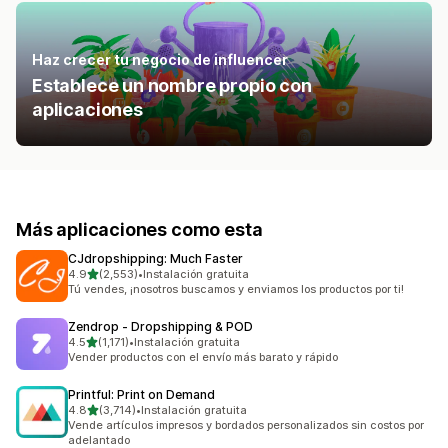
Haz crecer tu negocio de influencer
Establece un nombre propio con
aplicaciones
Más aplicaciones como esta
CJdropshipping: Much Faster
de 5 estrellas
4.9
(2,553)
•
Instalación gratuita
2553 reseñas en total
Tú vendes, ¡nosotros buscamos y enviamos los productos por ti!
Zendrop ‑ Dropshipping & POD
de 5 estrellas
4.5
(1,171)
•
Instalación gratuita
1171 reseñas en total
Vender productos con el envío más barato y rápido
Printful: Print on Demand
de 5 estrellas
4.8
(3,714)
•
Instalación gratuita
3714 reseñas en total
Vende artículos impresos y bordados personalizados sin costos por
adelantado