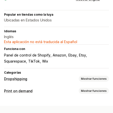
Popular en tiendas como la tuya
Ubicadas en Estados Unidos
Idiomas
Inglés
Esta aplicación no está traducida al Español
Funciona con
Panel de control de Shopify
Amazon
Ebay
Etsy
Squarespace
TikTok
Wix
Categorías
Dropshipping
Mostrar funciones
Productos que puedes adquirir
Print on demand
Mostrar funciones
Ropa y accesorios
Maletas y equipaje
Salud y belleza
Personalización de productos
Arte y manualidades
Productos para bebés
Herramientas de diseño
Generador de prototipos
Productos deportivos
Productos para mascotas