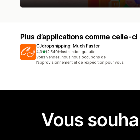
Plus d’applications comme celle-ci
CJdropshipping: Much Faster
étoile(s) sur 5
4,9
(2 540)
•
Installation gratuite
2540 avis au total
Vous vendez, nous nous occupons de
l’approvisionnement et de l’expédition pour vous !
Vous souhai