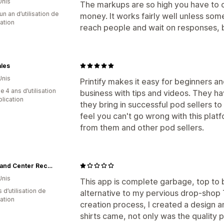
Unis
The markups are so high you have to 
un an d’utilisation de
money. It works fairly well unless someo
cation
reach people and wait on responses, 
les
Unis
Printify makes it easy for beginners a
 4 ans d’utilisation
business with tips and videos. They h
plication
they bring in successful pod sellers to
feel you can't go wrong with this platf
from them and other pod sellers.
Command Center Records
Unis
This app is complete garbage, top to b
s d’utilisation de
alternative to my pervious drop-shop T-
cation
creation process, I created a design a
shirts came, not only was the quality p