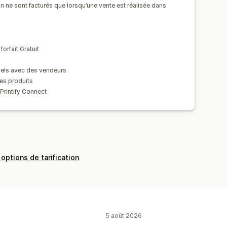
ion ne sont facturés que lorsqu’une vente est réalisée dans
tional
Suivi des commandes
orfait Gratuit
uels avec des vendeurs
les produits
rintify Connect
 options de tarification
5 août 2026