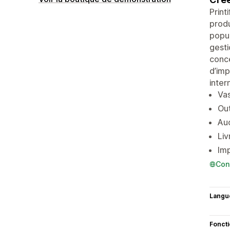
Print
produ
popul
gesti
conce
d’imp
inter
Vas
Out
Auc
Liv
Imp
Con
Langu
Fonct