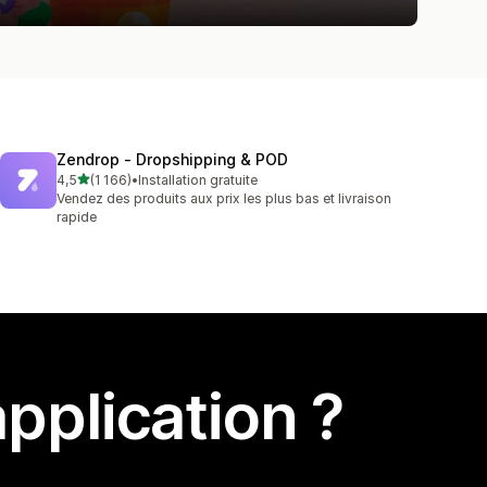
Zendrop ‑ Dropshipping & POD
étoile(s) sur 5
4,5
(1 166)
•
Installation gratuite
1166 avis au total
Vendez des produits aux prix les plus bas et livraison
rapide
pplication ?