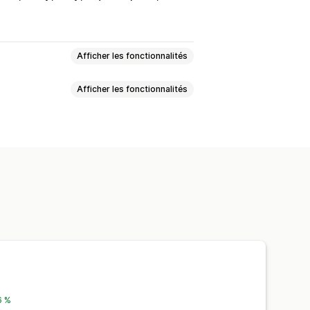
Afficher les fonctionnalités
Afficher les fonctionnalités
agages
Santé et beauté
ébés
Articles de sport
 maquette
Encarts informatifs
ie
Pologne
Royaume-Uni
es et plaids
Vêtements
Broderie
ses
Cadeaux pour les fêtes
animaux
Art mural
6 %
pée
Expédition économique