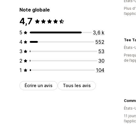
États-
Plus d'
Note globale
l’appli
4,7
5
3,6 k
Tee Ta
4
552
États-
3
53
Presque
2
30
de l’ap
1
104
Écrire un avis
Tous les avis
États-
11 jour
l’appli