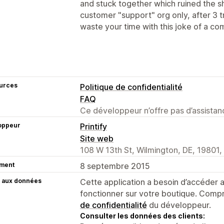
and stuck together which ruined the shi
customer "support" org only, after 3 tr
waste your time with this joke of a c
urces
Politique de confidentialité
FAQ
Ce développeur n’offre pas d’assistanc
oppeur
Printify
Site web
108 W 13th St, Wilmington, DE, 19801,
ment
8 septembre 2015
 aux données
Cette application a besoin d’accéder
fonctionner sur votre boutique. Compr
de confidentialité
du développeur.
Consulter les données des clients: