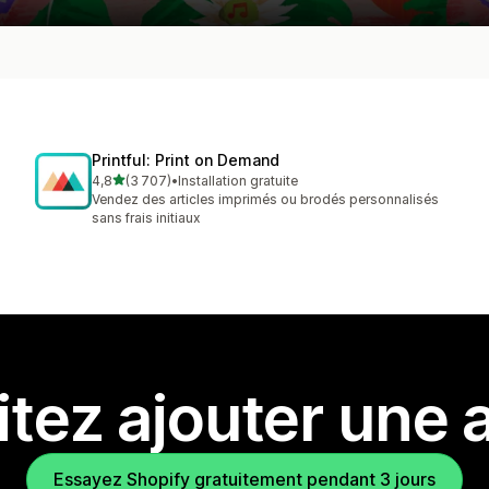
Printful: Print on Demand
étoile(s) sur 5
4,8
(3 707)
•
Installation gratuite
3707 avis au total
Vendez des articles imprimés ou brodés personnalisés
sans frais initiaux
tez ajouter une a
Essayez Shopify gratuitement pendant 3 jours