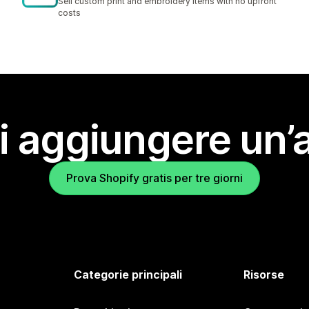
Sell custom print and embroidery items with no upfront
costs
i aggiungere un’
Prova Shopify gratis per tre giorni
Categorie principali
Risorse