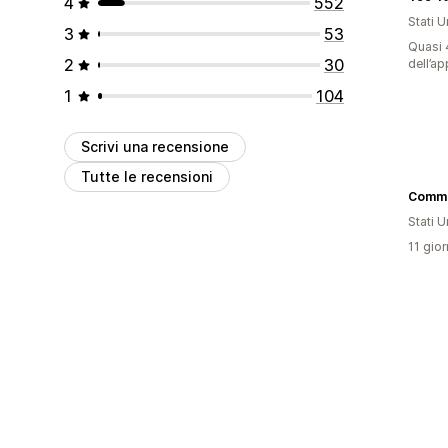
4
552
Stati Un
3
53
Quasi 4
2
30
dell’ap
1
104
Scrivi una recensione
Tutte le recensioni
Stati Un
11 gior