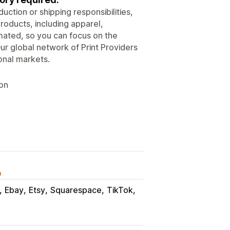
ction or shipping responsibilities,
roducts, including apparel,
ated, so you can focus on the
ur global network of Print Providers
onal markets.
ion
o
Ebay
Etsy
Squarespace
TikTok