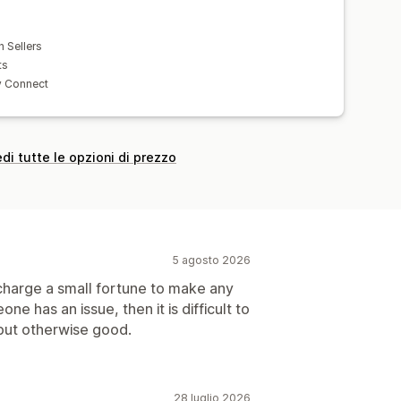
h Sellers
ts
y Connect
di tutte le opzioni di prezzo
5 agosto 2026
charge a small fortune to make any
ne has an issue, then it is difficult to
but otherwise good.
28 luglio 2026