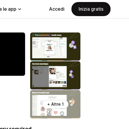
a le app
Accedi
Inizia gratis
+ Altre 1
ory required.