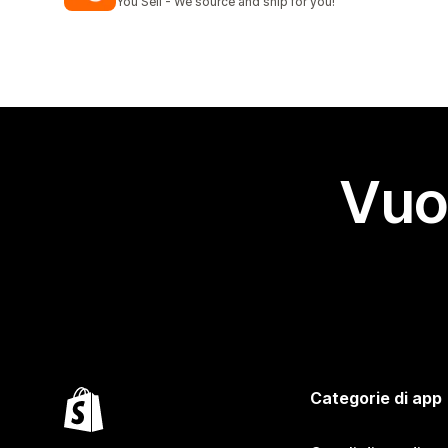
You Sell - We source and ship for you!
Vuo
Categorie di app