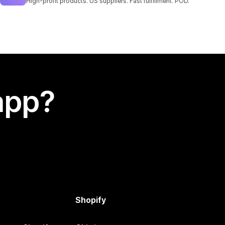
High-profit products. US suppliers. Fast fulfillment. POD.
app?
Shopify