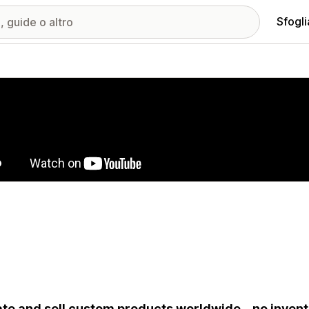
Sfogli
ria immagini in evidenza
te and sell custom products worldwide – no invent