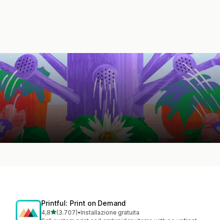
Printful: Print on Demand
stelle su 5
4,8
(3.707)
•
Installazione gratuita
3707 recensioni totali