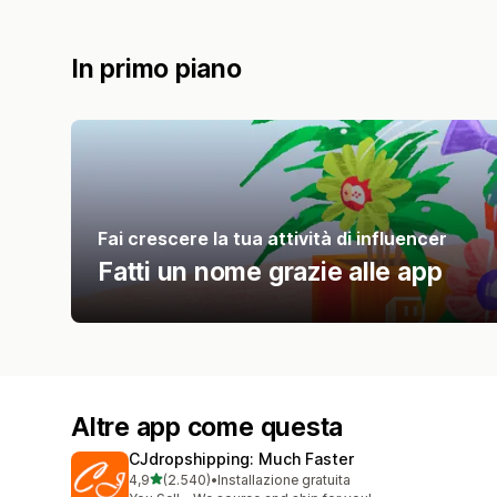
In primo piano
Fai crescere la tua attività di influencer
Fatti un nome grazie alle app
Altre app come questa
CJdropshipping: Much Faster
stelle su 5
4,9
(2.540)
•
Installazione gratuita
2540 recensioni totali