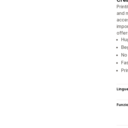
Print
and n
acce
impor
offer
Hug
Beg
No 
Fas
Pri
Lingu
Funzi