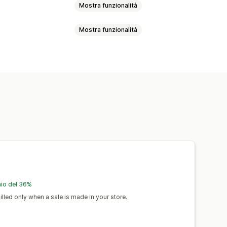
Mostra funzionalità
Mostra funzionalità
aligie
Salute e bellezza
ni
Prodotti per lo sport
re di mockup
Inserti di imballaggio
otive
Lettonia
Polonia
Regno Unito
igliamento
Ricami
Cappelli
i per bevande
Regali per le feste
nimali domestici
Wall art
mio del 36%
edizione ecosostenibile
lled only when a sale is made in your store.
degli ordini