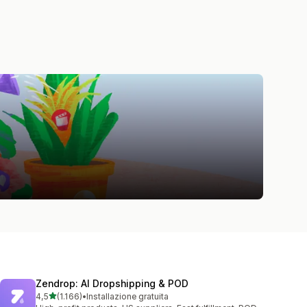
Zendrop: AI Dropshipping & POD
stelle su 5
4,5
(1.166)
•
Installazione gratuita
1166 recensioni totali