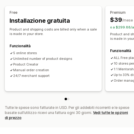
Prodotti
Sedi di approvvigionamento
Stampa all over
Borse
Coperte
Abbigliamento
Ricami
Australia
Canada
Cechia
Germania
Lettonia
Polonia
Free
Premium
Cappelli
Scarpe
Regno Unito
Stati Uniti
$39
Installazione gratuita
/mese
Bicchieri, tazze e contenitori per bevande
o a $299.88/a
Product and shipping costs are billed only when a sale
Regali per le feste
Complementi d’arredo
is made in your store.
Product and sh
is made in your
Prodotti per animali domestici
Wall art
Eco-friendly
Funzionalità
Prodotti organici
Funzionalità
5 online stores
ALL Free pla
Opzioni di spedizione
Unlimited number of product designs
10 stores pe
Product Creator
White label
Spedizione in blocco
1:1 Mentorsh
Manual order creation
Spedizione ecosostenibile
Evasione ordini globale
Up to 33% d
24/7 merchant support
Order manag
Monitoraggio degli ordini
Tutte le spese sono fatturate in USD. Per gli addebiti ricorrenti e le spese
basate sull’utilizzo ricevi una fattura ogni 30 giorni.
Vedi tutte le opzioni
di prezzo