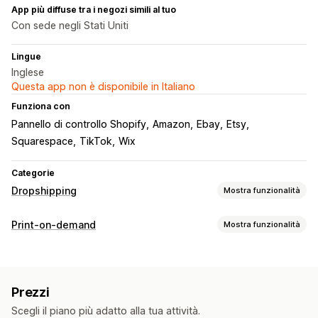
App più diffuse tra i negozi simili al tuo
Con sede negli Stati Uniti
Lingue
Inglese
Questa app non è disponibile in Italiano
Funziona con
Pannello di controllo Shopify
Amazon
Ebay
Etsy
Squarespace
TikTok
Wix
Categorie
Dropshipping
Mostra funzionalità
Prodotti vendibili
Print-on-demand
Mostra funzionalità
Abbigliamento e accessori
Borse e valigie
Personalizzazione del prodotto
Salute e bellezza
Arte e artigianato
Prodotti per bambini
Strumenti di progettazione
Generatore di mockup
Prodotti per lo sport
Prodotti per animali domestici
Prezzi
Inserti di imballaggio
Personalizzazione
Automotive
Scegli il piano più adatto alla tua attività.