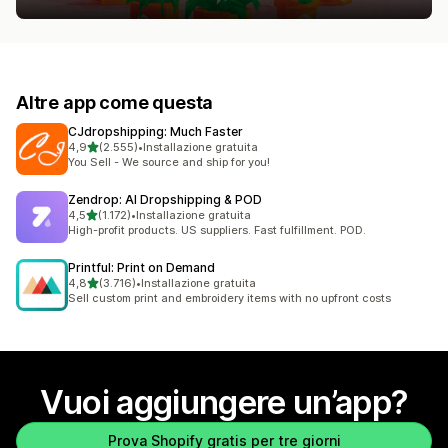
Altre app come questa
CJdropshipping: Much Faster
stelle su 5
4,9
(2.555)
•
Installazione gratuita
2555 recensioni totali
You Sell - We source and ship for you!
Zendrop: AI Dropshipping & POD
stelle su 5
4,5
(1.172)
•
Installazione gratuita
1172 recensioni totali
High-profit products. US suppliers. Fast fulfillment. POD.
Printful: Print on Demand
stelle su 5
4,8
(3.716)
•
Installazione gratuita
3716 recensioni totali
Sell custom print and embroidery items with no upfront costs
Vuoi aggiungere un’app?
Prova Shopify gratis per tre giorni